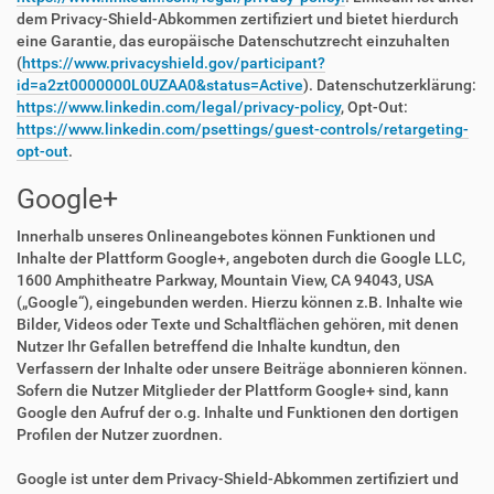
dem Privacy-Shield-Abkommen zertifiziert und bietet hierdurch
eine Garantie, das europäische Datenschutzrecht einzuhalten
(
https://www.privacyshield.gov/participant?
id=a2zt0000000L0UZAA0&status=Active
). Datenschutzerklärung:
https://www.linkedin.com/legal/privacy-policy
, Opt-Out:
https://www.linkedin.com/psettings/guest-controls/retargeting-
opt-out
.
Google+
Innerhalb unseres Onlineangebotes können Funktionen und
Inhalte der Plattform Google+, angeboten durch die Google LLC,
1600 Amphitheatre Parkway, Mountain View, CA 94043, USA
(„Google“), eingebunden werden. Hierzu können z.B. Inhalte wie
Bilder, Videos oder Texte und Schaltflächen gehören, mit denen
Nutzer Ihr Gefallen betreffend die Inhalte kundtun, den
Verfassern der Inhalte oder unsere Beiträge abonnieren können.
Sofern die Nutzer Mitglieder der Plattform Google+ sind, kann
Google den Aufruf der o.g. Inhalte und Funktionen den dortigen
Profilen der Nutzer zuordnen.
Google ist unter dem Privacy-Shield-Abkommen zertifiziert und