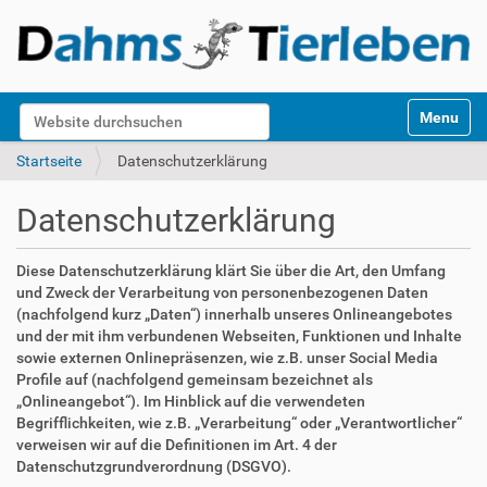
S
Website durchsuchen
Toggle na
e
k
Erweiterte Suche…
Startseite
Datenschutzerklärung
t
i
Datenschutzerklärung
o
n
e
Diese Datenschutzerklärung klärt Sie über die Art, den Umfang
n
und Zweck der Verarbeitung von personenbezogenen Daten
(nachfolgend kurz „Daten“) innerhalb unseres Onlineangebotes
und der mit ihm verbundenen Webseiten, Funktionen und Inhalte
sowie externen Onlinepräsenzen, wie z.B. unser Social Media
Profile auf (nachfolgend gemeinsam bezeichnet als
„Onlineangebot“). Im Hinblick auf die verwendeten
Begrifflichkeiten, wie z.B. „Verarbeitung“ oder „Verantwortlicher“
verweisen wir auf die Definitionen im Art. 4 der
Datenschutzgrundverordnung (DSGVO).