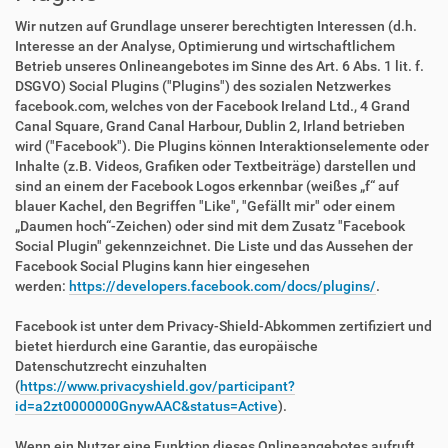
Wir nutzen auf Grundlage unserer berechtigten Interessen (d.h.
Interesse an der Analyse, Optimierung und wirtschaftlichem
Betrieb unseres Onlineangebotes im Sinne des Art. 6 Abs. 1 lit. f.
DSGVO) Social Plugins ("Plugins") des sozialen Netzwerkes
facebook.com, welches von der Facebook Ireland Ltd., 4 Grand
Canal Square, Grand Canal Harbour, Dublin 2, Irland betrieben
wird ("Facebook"). Die Plugins können Interaktionselemente oder
Inhalte (z.B. Videos, Grafiken oder Textbeiträge) darstellen und
sind an einem der Facebook Logos erkennbar (weißes „f“ auf
blauer Kachel, den Begriffen "Like", "Gefällt mir" oder einem
„Daumen hoch“-Zeichen) oder sind mit dem Zusatz "Facebook
Social Plugin" gekennzeichnet. Die Liste und das Aussehen der
Facebook Social Plugins kann hier eingesehen
werden:
https://developers.facebook.com/docs/plugins/
.
Facebook ist unter dem Privacy-Shield-Abkommen zertifiziert und
bietet hierdurch eine Garantie, das europäische
Datenschutzrecht einzuhalten
(
https://www.privacyshield.gov/participant?
id=a2zt0000000GnywAAC&status=Active
).
Wenn ein Nutzer eine Funktion dieses Onlineangebotes aufruft,