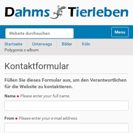
S
Website durchsuchen
Toggle na
e
k
Erweiterte Suche…
Startseite
Unterwegs
Bilder
Köln
t
Polygonia c-album
i
o
Kontaktformular
n
e
n
Füllen Sie dieses Formular aus, um den Verantwortlichen
für die Website zu kontaktieren.
Name
Please enter your full name.
From
Please enter your e-mail address.