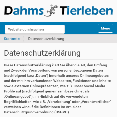
S
Website durchsuchen
Toggle na
e
k
Erweiterte Suche…
Startseite
Datenschutzerklärung
t
i
Datenschutzerklärung
o
n
e
Diese Datenschutzerklärung klärt Sie über die Art, den Umfang
n
und Zweck der Verarbeitung von personenbezogenen Daten
(nachfolgend kurz „Daten“) innerhalb unseres Onlineangebotes
und der mit ihm verbundenen Webseiten, Funktionen und Inhalte
sowie externen Onlinepräsenzen, wie z.B. unser Social Media
Profile auf (nachfolgend gemeinsam bezeichnet als
„Onlineangebot“). Im Hinblick auf die verwendeten
Begrifflichkeiten, wie z.B. „Verarbeitung“ oder „Verantwortlicher“
verweisen wir auf die Definitionen im Art. 4 der
Datenschutzgrundverordnung (DSGVO).