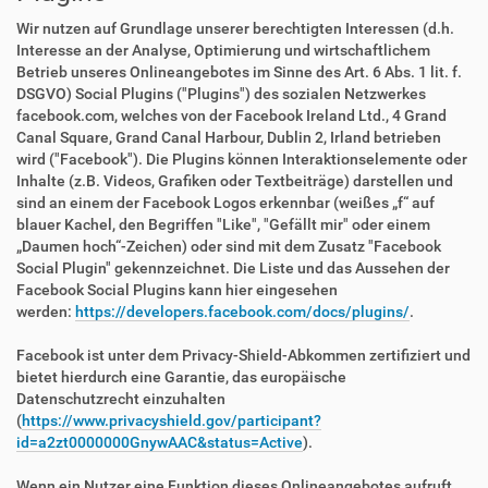
Wir nutzen auf Grundlage unserer berechtigten Interessen (d.h.
Interesse an der Analyse, Optimierung und wirtschaftlichem
Betrieb unseres Onlineangebotes im Sinne des Art. 6 Abs. 1 lit. f.
DSGVO) Social Plugins ("Plugins") des sozialen Netzwerkes
facebook.com, welches von der Facebook Ireland Ltd., 4 Grand
Canal Square, Grand Canal Harbour, Dublin 2, Irland betrieben
wird ("Facebook"). Die Plugins können Interaktionselemente oder
Inhalte (z.B. Videos, Grafiken oder Textbeiträge) darstellen und
sind an einem der Facebook Logos erkennbar (weißes „f“ auf
blauer Kachel, den Begriffen "Like", "Gefällt mir" oder einem
„Daumen hoch“-Zeichen) oder sind mit dem Zusatz "Facebook
Social Plugin" gekennzeichnet. Die Liste und das Aussehen der
Facebook Social Plugins kann hier eingesehen
werden:
https://developers.facebook.com/docs/plugins/
.
Facebook ist unter dem Privacy-Shield-Abkommen zertifiziert und
bietet hierdurch eine Garantie, das europäische
Datenschutzrecht einzuhalten
(
https://www.privacyshield.gov/participant?
id=a2zt0000000GnywAAC&status=Active
).
Wenn ein Nutzer eine Funktion dieses Onlineangebotes aufruft,