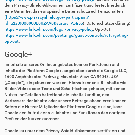
dem Privacy-Shield-Abkommen zertifiziert und bietet hierdurch
eine Garantie, das europäische Datenschutzrecht einzuhalten
(
https://www.privacyshield.gov/participant?
id=a2zt0000000L0UZAA0&status=Active
). Datenschutzerklärung:
https://www.linkedin.com/legal/privacy-policy
, Opt-Out:
https://www.linkedin.com/psettings/guest-controls/retargeting-
opt-out
.
Google+
Innerhalb unseres Onlineangebotes können Funktionen und
Inhalte der Plattform Google+, angeboten durch die Google LLC,
1600 Amphitheatre Parkway, Mountain View, CA 94043, USA
(„Google“), eingebunden werden. Hierzu können z.B. Inhalte wie
Bilder, Videos oder Texte und Schaltflächen gehören, mit denen
Nutzer Ihr Gefallen betreffend die Inhalte kundtun, den
Verfassern der Inhalte oder unsere Beiträge abonnieren können.
Sofern die Nutzer Mitglieder der Plattform Google+ sind, kann
Google den Aufruf der o.g. Inhalte und Funktionen den dortigen
Profilen der Nutzer zuordnen.
Google ist unter dem Privacy-Shield-Abkommen zertifiziert und