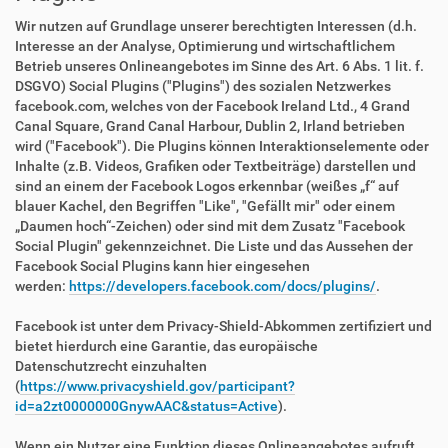
Wir nutzen auf Grundlage unserer berechtigten Interessen (d.h.
Interesse an der Analyse, Optimierung und wirtschaftlichem
Betrieb unseres Onlineangebotes im Sinne des Art. 6 Abs. 1 lit. f.
DSGVO) Social Plugins ("Plugins") des sozialen Netzwerkes
facebook.com, welches von der Facebook Ireland Ltd., 4 Grand
Canal Square, Grand Canal Harbour, Dublin 2, Irland betrieben
wird ("Facebook"). Die Plugins können Interaktionselemente oder
Inhalte (z.B. Videos, Grafiken oder Textbeiträge) darstellen und
sind an einem der Facebook Logos erkennbar (weißes „f“ auf
blauer Kachel, den Begriffen "Like", "Gefällt mir" oder einem
„Daumen hoch“-Zeichen) oder sind mit dem Zusatz "Facebook
Social Plugin" gekennzeichnet. Die Liste und das Aussehen der
Facebook Social Plugins kann hier eingesehen
werden:
https://developers.facebook.com/docs/plugins/
.
Facebook ist unter dem Privacy-Shield-Abkommen zertifiziert und
bietet hierdurch eine Garantie, das europäische
Datenschutzrecht einzuhalten
(
https://www.privacyshield.gov/participant?
id=a2zt0000000GnywAAC&status=Active
).
Wenn ein Nutzer eine Funktion dieses Onlineangebotes aufruft,