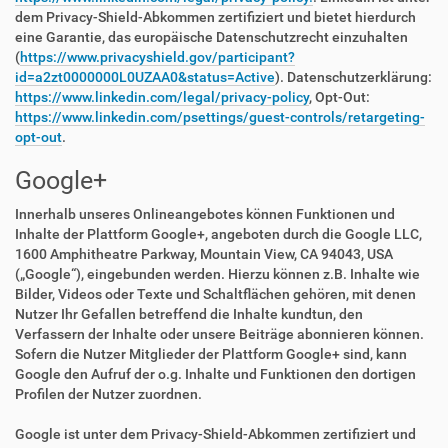
dem Privacy-Shield-Abkommen zertifiziert und bietet hierdurch
eine Garantie, das europäische Datenschutzrecht einzuhalten
(
https://www.privacyshield.gov/participant?
id=a2zt0000000L0UZAA0&status=Active
). Datenschutzerklärung:
https://www.linkedin.com/legal/privacy-policy
, Opt-Out:
https://www.linkedin.com/psettings/guest-controls/retargeting-
opt-out
.
Google+
Innerhalb unseres Onlineangebotes können Funktionen und
Inhalte der Plattform Google+, angeboten durch die Google LLC,
1600 Amphitheatre Parkway, Mountain View, CA 94043, USA
(„Google“), eingebunden werden. Hierzu können z.B. Inhalte wie
Bilder, Videos oder Texte und Schaltflächen gehören, mit denen
Nutzer Ihr Gefallen betreffend die Inhalte kundtun, den
Verfassern der Inhalte oder unsere Beiträge abonnieren können.
Sofern die Nutzer Mitglieder der Plattform Google+ sind, kann
Google den Aufruf der o.g. Inhalte und Funktionen den dortigen
Profilen der Nutzer zuordnen.
Google ist unter dem Privacy-Shield-Abkommen zertifiziert und