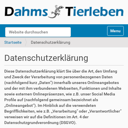
S
Website durchsuchen
Toggle na
e
k
Erweiterte Suche…
Startseite
Datenschutzerklärung
t
i
Datenschutzerklärung
o
n
e
Diese Datenschutzerklärung klärt Sie über die Art, den Umfang
n
und Zweck der Verarbeitung von personenbezogenen Daten
(nachfolgend kurz „Daten“) innerhalb unseres Onlineangebotes
und der mit ihm verbundenen Webseiten, Funktionen und Inhalte
sowie externen Onlinepräsenzen, wie z.B. unser Social Media
Profile auf (nachfolgend gemeinsam bezeichnet als
„Onlineangebot“). Im Hinblick auf die verwendeten
Begrifflichkeiten, wie z.B. „Verarbeitung“ oder „Verantwortlicher“
verweisen wir auf die Definitionen im Art. 4 der
Datenschutzgrundverordnung (DSGVO).