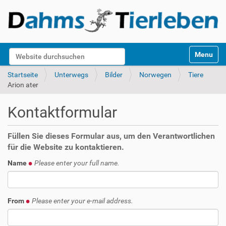
S
Website durchsuchen
Toggle na
e
k
Erweiterte Suche…
Startseite
Unterwegs
Bilder
Norwegen
Tiere
t
Arion ater
i
o
Kontaktformular
n
e
n
Füllen Sie dieses Formular aus, um den Verantwortlichen
für die Website zu kontaktieren.
Name
Please enter your full name.
From
Please enter your e-mail address.