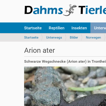
S
Startseite
Reptilien
Insekten
Unter
e
k
S
Startseite
Unterwegs
Bilder
Norwegen
t
i
i
e
Arion ater
o
s
n
i
e
n
Schwarze Wegschnecke (Arion ater) in Tronth
n
d
h
i
e
r
: