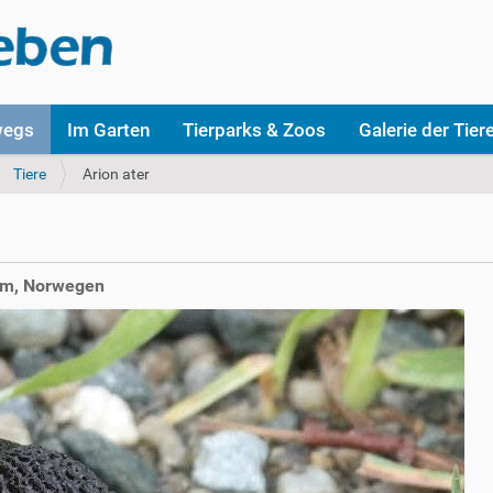
wegs
Im Garten
Tierparks & Zoos
Galerie der Tier
Tiere
Arion ater
eim, Norwegen