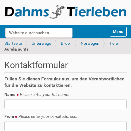
S
Website durchsuchen
Toggle na
e
k
Erweiterte Suche…
Startseite
Unterwegs
Bilder
Norwegen
Tiere
t
Aurelia aurita
i
o
Kontaktformular
n
e
n
Füllen Sie dieses Formular aus, um den Verantwortlichen
für die Website zu kontaktieren.
Name
Please enter your full name.
From
Please enter your e-mail address.