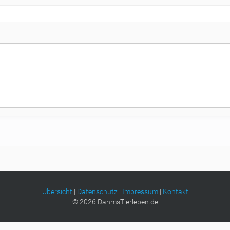
Übersicht
|
Datenschutz
|
Impressum
|
Kontakt
©
2026
DahmsTierleben.de