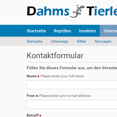
S
Startseite
Reptilien
Insekten
Unter
e
k
S
Startseite
Unterwegs
Bilder
Norwegen
t
i
i
e
Kontaktformular
o
s
n
i
e
n
Füllen Sie dieses Formular aus, um den Verantwo
n
d
Name
Please enter your full name.
h
i
e
r
From
Please enter your e-mail address.
:
Betreff