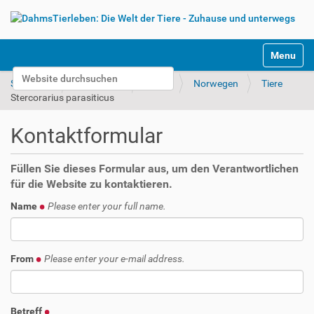
S
Toggle na
e
Website durchsuchen
k
Startseite
Unterwegs
Bilder
Norwegen
Tiere
t
Erweiterte Suche…
Stercorarius parasiticus
i
o
Kontaktformular
n
e
n
Füllen Sie dieses Formular aus, um den Verantwortlichen
für die Website zu kontaktieren.
Name
Please enter your full name.
From
Please enter your e-mail address.
Betreff