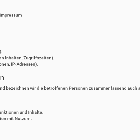
/impressum
).
n Inhalten, Zugriffszeiten).
onen, IP-Adressen).
en
nd bezeichnen wir die betroffenen Personen zusammenfassend auch al
unktionen und Inhalte.
on mit Nutzern.