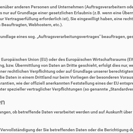
enüber anderen Personen und Unternehmen (Auftragsverarbeitern oder D
es nur auf Grundlage einer gesetzlichen Erlaubnis (z.B. wenn eine Überm
zur Vertragserfüllung erforderlich ist), Sie eingewilligt haben, eine rec
n Beauftragten, Webhostern, etc.).
Grundlage eines sog. „Auftragsverarbeitungsvertrages“ beauftragen, ge
der Europäischen Union (EU) oder des Europäischen Wirtschaftsraums (E
 bzw. Übermittlung von Daten an Dritte geschieht, erfolgt dies nur, we
einer rechtlichen Verpflichtung oder auf Grundlage unserer berechtigte
 die Daten in einem Drittland nur beim Vorliegen der besonderen Voraus
rantien, wie der offiziell anerkannten Feststellung eines der EU ents
nter spezieller vertraglicher Verpflichtungen (so genannte „Standardve
en
langen, ob betreffende Daten verarbeitet werden und auf Auskunft über
Vervollständigung der Sie betreffenden Daten oder die Berichtigung de