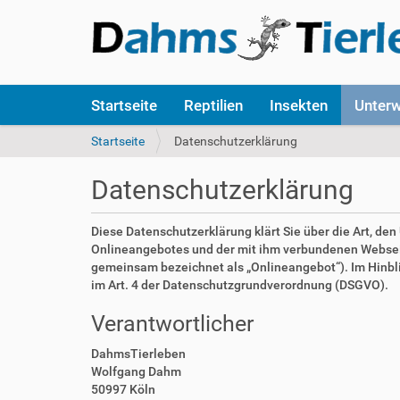
S
Startseite
Reptilien
Insekten
Unter
e
k
S
Startseite
Datenschutzerklärung
t
i
i
e
Datenschutzerklärung
o
s
n
i
e
n
Diese Datenschutzerklärung klärt Sie über die Art, d
n
d
Onlineangebotes und der mit ihm verbundenen Webseite
h
gemeinsam bezeichnet als „Onlineangebot“). Im Hinblick
i
im Art. 4 der Datenschutzgrundverordnung (DSGVO).
e
Verantwortlicher
r
:
DahmsTierleben
Wolfgang Dahm
50997 Köln