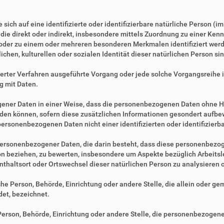
sich auf eine identifizierte oder identifizierbare natürliche Person (i
, die direkt oder indirekt, insbesondere mittels Zuordnung zu einer 
 oder zu einem oder mehreren besonderen Merkmalen identifiziert werd
ichen, kulturellen oder sozialen Identität dieser natürlichen Person sin
tisierter Verfahren ausgeführte Vorgang oder jede solche Vorgangsre
g mit Daten.
ner Daten in einer Weise, dass die personenbezogenen Daten ohne Hi
rden können, sofern diese zusätzlichen Informationen gesondert aufb
ersonenbezogenen Daten nicht einer identifizierten oder identifizier
ng personenbezogener Daten, die darin besteht, dass diese personenbe
son beziehen, zu bewerten, insbesondere um Aspekte bezüglich Arbeitsle
fenthaltsort oder Ortswechsel dieser natürlichen Person zu analysieren
ische Person, Behörde, Einrichtung oder andere Stelle, die allein oder 
et, bezeichnet.
e Person, Behörde, Einrichtung oder andere Stelle, die personenbezogen