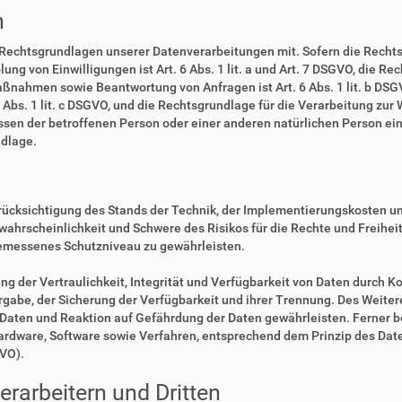
n
 Rechtsgrundlagen unserer Datenverarbeitungen mit. Sofern die Rechts
lung von Einwilligungen ist Art. 6 Abs. 1 lit. a und Art. 7 DSGVO, die R
ßnahmen sowie Beantwortung von Anfragen ist Art. 6 Abs. 1 lit. b DSGV
6 Abs. 1 lit. c DSGVO, und die Rechtsgrundlage für die Verarbeitung zur
eressen der betroffenen Person oder einer anderen natürlichen Person 
ndlage.
rücksichtigung des Stands der Technik, der Implementierungskosten u
swahrscheinlichkeit und Schwere des Risikos für die Rechte und Freihe
emessenes Schutzniveau zu gewährleisten.
der Vertraulichkeit, Integrität und Verfügbarkeit von Daten durch Ko
ergabe, der Sicherung der Verfügbarkeit und ihrer Trennung. Des Weiter
aten und Reaktion auf Gefährdung der Daten gewährleisten. Ferner b
Hardware, Software sowie Verfahren, entsprechend dem Prinzip des Da
GVO).
rarbeitern und Dritten