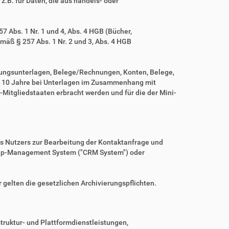
z.B. für Daten, die aus handels- oder
 Abs. 1 Nr. 1 und 4, Abs. 4 HGB (Bücher,
mäß § 257 Abs. 1 Nr. 2 und 3, Abs. 4 HGB
tungsunterlagen, Belege/Rechnungen, Konten, Belege,
r 10 Jahre bei Unterlagen im Zusammenhang mit
Mitgliedstaaten erbracht werden und für die der Mini-
es Nutzers zur Bearbeitung der Kontaktanfrage und
nship-Management System ("CRM System") oder
r gelten die gesetzlichen Archivierungspflichten.
ruktur- und Plattformdienstleistungen,