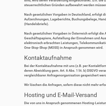
sind, wird deren Verarbeitung eingeschränkt. D.h. die 
steuerrechtlichen Gründen aufbewahrt werden müsse
Nach gesetzlichen Vorgaben in Deutschland, erfolgt d
Aufzeichnungen, Lageberichte, Buchungsbelege, Handel
(Handelsbriefe).
Nach gesetzlichen Vorgaben in Österreich erfolgt di
Geschäftspapiere, Aufstellung der Einnahmen und Aus
elektronisch erbrachten Leistungen, Telekommunikatio
One-Stop-Shop (MOSS) in Anspruch genommen wird.
Kontaktaufnahme
Bei der Kontaktaufnahme mit uns (z.B. per Kontaktfor
deren Abwicklung gem. Art. 6 Abs. 1 lit. b) DSGVO v
vergleichbarer Anfragenorganisation gespeichert wer
Wir löschen die Anfragen, sofern diese nicht mehr erfor
Hosting und E-Mail-Versand
Die von uns in Anspruch genommenen Hosting-Leistung