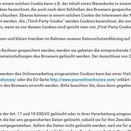
n einem solchen Cookie kann z.B. der Inhalt eines Warenkorbs in eine
kies bezeichnet, die auch nach dem Schließen des Browsers gespeichert
fsuchen. Ebenso können in einem solchen Cookie die Interessen der N
erden. Als „Third-Party-Cookie“ werden Cookies bezeichnet, die von 
, wenn es nur dessen Cookies sind spricht man von „First-Party Cookie
zen und klären hierüber im Rahmen unserer Datenschutzerklärung auf
em Rechner gespeichert werden, werden sie gebeten die entsprechende 
stemeinstellungen des Browsers gelöscht werden. Der Ausschluss von 
wecken des Onlinemarketing eingesetzten Cookies kann bei einer Vielza
/choices/
oder die EU-Seite
http://www.youronlinechoices.com/
erklärt
en des Browsers erreicht werden. Bitte beachten Sie, dass dann gegebe
der Art. 17 und 18 DSGVO gelöscht oder in ihrer Verarbeitung eingesc
die bei uns gespeicherten Daten gelöscht, sobald sie für ihre Zweckb
ntgegenstehen. Sofern die Daten nicht gelöscht werden, weil sie für a