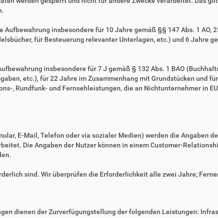
Daten werden gesperrt und nicht für andere Zwecke verarbeitet. Das gilt 
n.
ie Aufbewahrung insbesondere für 10 Jahre gemäß §§ 147 Abs. 1 AO, 257
sbücher, für Besteuerung relevanter Unterlagen, etc.) und 6 Jahre ge
e Aufbewahrung insbesondere für 7 J gemäß § 132 Abs. 1 BAO (Buchhal
gaben, etc.), für 22 Jahre im Zusammenhang mit Grundstücken und fü
ns-, Rundfunk- und Fernsehleistungen, die an Nichtunternehmer in EU-
mular, E-Mail, Telefon oder via sozialer Medien) werden die Angaben d
erarbeitet. Die Angaben der Nutzer können in einem Customer-Relatio
den.
derlich sind. Wir überprüfen die Erforderlichkeit alle zwei Jahre; Ferne
en dienen der Zurverfügungstellung der folgenden Leistungen: Infrast