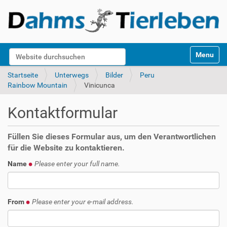
S
Website durchsuchen
Toggle na
e
k
Erweiterte Suche…
Startseite
Unterwegs
Bilder
Peru
t
Rainbow Mountain
Vinicunca
i
o
Kontaktformular
n
e
n
Füllen Sie dieses Formular aus, um den Verantwortlichen
für die Website zu kontaktieren.
Name
Please enter your full name.
From
Please enter your e-mail address.