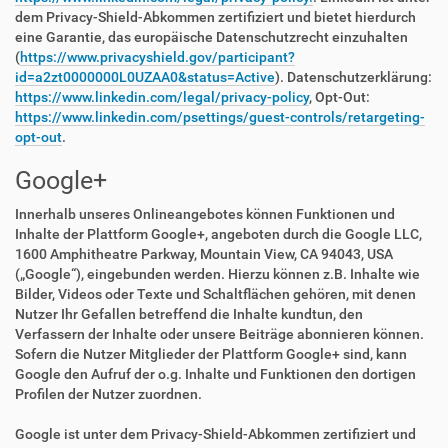
dem Privacy-Shield-Abkommen zertifiziert und bietet hierdurch
eine Garantie, das europäische Datenschutzrecht einzuhalten
(
https://www.privacyshield.gov/participant?
id=a2zt0000000L0UZAA0&status=Active
). Datenschutzerklärung:
https://www.linkedin.com/legal/privacy-policy
, Opt-Out:
https://www.linkedin.com/psettings/guest-controls/retargeting-
opt-out
.
Google+
Innerhalb unseres Onlineangebotes können Funktionen und
Inhalte der Plattform Google+, angeboten durch die Google LLC,
1600 Amphitheatre Parkway, Mountain View, CA 94043, USA
(„Google“), eingebunden werden. Hierzu können z.B. Inhalte wie
Bilder, Videos oder Texte und Schaltflächen gehören, mit denen
Nutzer Ihr Gefallen betreffend die Inhalte kundtun, den
Verfassern der Inhalte oder unsere Beiträge abonnieren können.
Sofern die Nutzer Mitglieder der Plattform Google+ sind, kann
Google den Aufruf der o.g. Inhalte und Funktionen den dortigen
Profilen der Nutzer zuordnen.
Google ist unter dem Privacy-Shield-Abkommen zertifiziert und