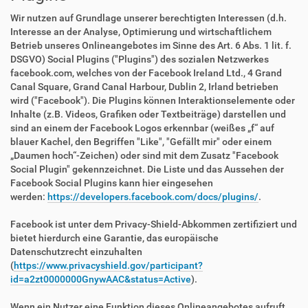
Wir nutzen auf Grundlage unserer berechtigten Interessen (d.h.
Interesse an der Analyse, Optimierung und wirtschaftlichem
Betrieb unseres Onlineangebotes im Sinne des Art. 6 Abs. 1 lit. f.
DSGVO) Social Plugins ("Plugins") des sozialen Netzwerkes
facebook.com, welches von der Facebook Ireland Ltd., 4 Grand
Canal Square, Grand Canal Harbour, Dublin 2, Irland betrieben
wird ("Facebook"). Die Plugins können Interaktionselemente oder
Inhalte (z.B. Videos, Grafiken oder Textbeiträge) darstellen und
sind an einem der Facebook Logos erkennbar (weißes „f“ auf
blauer Kachel, den Begriffen "Like", "Gefällt mir" oder einem
„Daumen hoch“-Zeichen) oder sind mit dem Zusatz "Facebook
Social Plugin" gekennzeichnet. Die Liste und das Aussehen der
Facebook Social Plugins kann hier eingesehen
werden:
https://developers.facebook.com/docs/plugins/
.
Facebook ist unter dem Privacy-Shield-Abkommen zertifiziert und
bietet hierdurch eine Garantie, das europäische
Datenschutzrecht einzuhalten
(
https://www.privacyshield.gov/participant?
id=a2zt0000000GnywAAC&status=Active
).
Wenn ein Nutzer eine Funktion dieses Onlineangebotes aufruft,