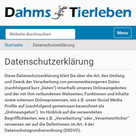
S
Website durchsuchen
Toggle na
e
k
Erweiterte Suche…
Startseite
Datenschutzerklärung
t
i
Datenschutzerklärung
o
n
e
Diese Datenschutzerklärung klärt Sie über die Art, den Umfang
n
und Zweck der Verarbeitung von personenbezogenen Daten
(nachfolgend kurz „Daten“) innerhalb unseres Onlineangebotes
und der mit ihm verbundenen Webseiten, Funktionen und Inhalte
sowie externen Onlinepräsenzen, wie z.B. unser Social Media
Profile auf (nachfolgend gemeinsam bezeichnet als
„Onlineangebot“). Im Hinblick auf die verwendeten
Begrifflichkeiten, wie z.B. „Verarbeitung“ oder „Verantwortlicher“
verweisen wir auf die Definitionen im Art. 4 der
Datenschutzgrundverordnung (DSGVO).