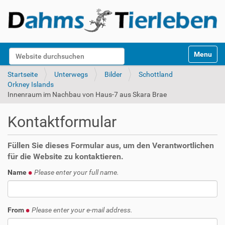
S
Website durchsuchen
Toggle na
e
k
Erweiterte Suche…
Startseite
Unterwegs
Bilder
Schottland
t
Orkney Islands
i
Innenraum im Nachbau von Haus-7 aus Skara Brae
o
n
Kontaktformular
e
n
Füllen Sie dieses Formular aus, um den Verantwortlichen
für die Website zu kontaktieren.
Name
Please enter your full name.
From
Please enter your e-mail address.