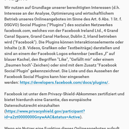
Wir nutzen auf Grundlage unserer berechtigten Interessen (d.h.
Interesse an der Analyse, Optimierung und wirtschaftlichem
Betrieb unseres Onlineangebotes im Sinne des Art. 6 Abs. 1 lit. f.
DSGVO) Social Plugins ("Plugins") des sozialen Netzwerkes
facebook.com, welches von der Facebook Ireland Ltd., 4 Grand
Canal Square, Grand Canal Harbour, Dublin 2, Irland betrieben
wird ("Facebook"). Die Plugins können Interaktionselemente oder
Inhalte (z.B. Videos, Grafiken oder Textbeiträge) darstellen und
sind an einem der Facebook Logos erkennbar (weißes „f“ auf
blauer Kachel, den Begriffen "Like", "Gefällt mir" oder einem
„Daumen hoch“-Zeichen) oder sind mit dem Zusatz "Facebook
Social Plugin" gekennzeichnet. Die Liste und das Aussehen der
Facebook Social Plugins kann hier eingesehen
werden:
https://developers.facebook.com/docs/plugins/
.
Facebook ist unter dem Privacy-Shield-Abkommen zertifiziert und
bietet hierdurch eine Garantie, das europäische
Datenschutzrecht einzuhalten
(
https://www.privacyshield.gov/participant?
id=a2zt0000000GnywAAC&status=Active
).
Wenn ein Nutzer eine Funktion dieses Onlineangebotes aufruft,