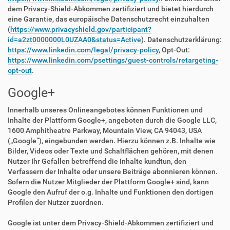
dem Privacy-Shield-Abkommen zertifiziert und bietet hierdurch
eine Garantie, das europäische Datenschutzrecht einzuhalten
(
https://www.privacyshield.gov/participant?
id=a2zt0000000L0UZAA0&status=Active
). Datenschutzerklärung:
https://www.linkedin.com/legal/privacy-policy
, Opt-Out:
https://www.linkedin.com/psettings/guest-controls/retargeting-
opt-out
.
Google+
Innerhalb unseres Onlineangebotes können Funktionen und
Inhalte der Plattform Google+, angeboten durch die Google LLC,
1600 Amphitheatre Parkway, Mountain View, CA 94043, USA
(„Google“), eingebunden werden. Hierzu können z.B. Inhalte wie
Bilder, Videos oder Texte und Schaltflächen gehören, mit denen
Nutzer Ihr Gefallen betreffend die Inhalte kundtun, den
Verfassern der Inhalte oder unsere Beiträge abonnieren können.
Sofern die Nutzer Mitglieder der Plattform Google+ sind, kann
Google den Aufruf der o.g. Inhalte und Funktionen den dortigen
Profilen der Nutzer zuordnen.
Google ist unter dem Privacy-Shield-Abkommen zertifiziert und