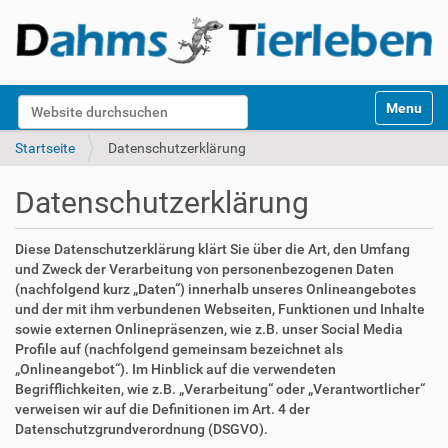
S
Website durchsuchen
Toggle na
e
k
Erweiterte Suche…
Startseite
Datenschutzerklärung
t
i
Datenschutzerklärung
o
n
e
Diese Datenschutzerklärung klärt Sie über die Art, den Umfang
n
und Zweck der Verarbeitung von personenbezogenen Daten
(nachfolgend kurz „Daten“) innerhalb unseres Onlineangebotes
und der mit ihm verbundenen Webseiten, Funktionen und Inhalte
sowie externen Onlinepräsenzen, wie z.B. unser Social Media
Profile auf (nachfolgend gemeinsam bezeichnet als
„Onlineangebot“). Im Hinblick auf die verwendeten
Begrifflichkeiten, wie z.B. „Verarbeitung“ oder „Verantwortlicher“
verweisen wir auf die Definitionen im Art. 4 der
Datenschutzgrundverordnung (DSGVO).