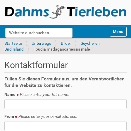
S
Website durchsuchen
Toggle na
e
k
Erweiterte Suche…
Startseite
Unterwegs
Bilder
Seychellen
t
Bird Island
Foudia madagascariensis male
i
o
Kontaktformular
n
e
n
Füllen Sie dieses Formular aus, um den Verantwortlichen
für die Website zu kontaktieren.
Name
Please enter your full name.
From
Please enter your e-mail address.