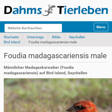
S
Website durchsuchen
Toggle na
e
k
Erweiterte Suche…
Startseite
Unterwegs
Bilder
Seychellen
t
Bird Island
Foudia madagascariensis male
i
o
Foudia madagascariensis male
n
e
n
Männlicher Madagaskarweber (Foudia
madagascariensis) auf Bird Island, Seychellen