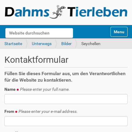
S
Website durchsuchen
Toggle na
e
k
Erweiterte Suche…
Startseite
Unterwegs
Bilder
Seychellen
t
i
Kontaktformular
o
n
e
Füllen Sie dieses Formular aus, um den Verantwortlichen
n
für die Website zu kontaktieren.
Name
Please enter your full name.
From
Please enter your e-mail address.