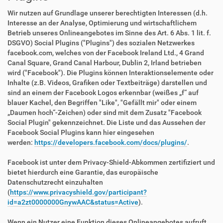
Wir nutzen auf Grundlage unserer berechtigten Interessen (d.h.
Interesse an der Analyse, Optimierung und wirtschaftlichem
Betrieb unseres Onlineangebotes im Sinne des Art. 6 Abs. 1 lit. f.
DSGVO) Social Plugins ("Plugins") des sozialen Netzwerkes
facebook.com, welches von der Facebook Ireland Ltd., 4 Grand
Canal Square, Grand Canal Harbour, Dublin 2, Irland betrieben
wird ("Facebook"). Die Plugins können Interaktionselemente oder
Inhalte (z.B. Videos, Grafiken oder Textbeiträge) darstellen und
sind an einem der Facebook Logos erkennbar (weißes „f“ auf
blauer Kachel, den Begriffen "Like", "Gefällt mir" oder einem
„Daumen hoch“-Zeichen) oder sind mit dem Zusatz "Facebook
Social Plugin" gekennzeichnet. Die Liste und das Aussehen der
Facebook Social Plugins kann hier eingesehen
werden:
https://developers.facebook.com/docs/plugins/
.
Facebook ist unter dem Privacy-Shield-Abkommen zertifiziert und
bietet hierdurch eine Garantie, das europäische
Datenschutzrecht einzuhalten
(
https://www.privacyshield.gov/participant?
id=a2zt0000000GnywAAC&status=Active
).
Wenn ein Nutzer eine Funktion dieses Onlineangebotes aufruft,