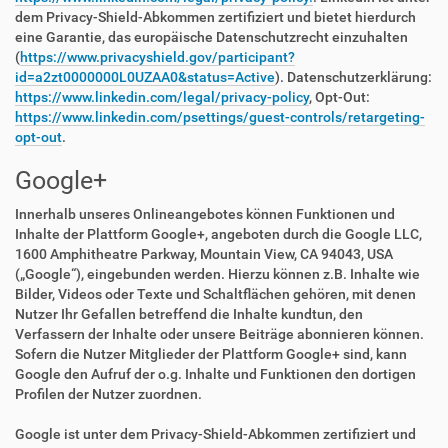
dem Privacy-Shield-Abkommen zertifiziert und bietet hierdurch
eine Garantie, das europäische Datenschutzrecht einzuhalten
(
https://www.privacyshield.gov/participant?
id=a2zt0000000L0UZAA0&status=Active
). Datenschutzerklärung:
https://www.linkedin.com/legal/privacy-policy
, Opt-Out:
https://www.linkedin.com/psettings/guest-controls/retargeting-
opt-out
.
Google+
Innerhalb unseres Onlineangebotes können Funktionen und
Inhalte der Plattform Google+, angeboten durch die Google LLC,
1600 Amphitheatre Parkway, Mountain View, CA 94043, USA
(„Google“), eingebunden werden. Hierzu können z.B. Inhalte wie
Bilder, Videos oder Texte und Schaltflächen gehören, mit denen
Nutzer Ihr Gefallen betreffend die Inhalte kundtun, den
Verfassern der Inhalte oder unsere Beiträge abonnieren können.
Sofern die Nutzer Mitglieder der Plattform Google+ sind, kann
Google den Aufruf der o.g. Inhalte und Funktionen den dortigen
Profilen der Nutzer zuordnen.
Google ist unter dem Privacy-Shield-Abkommen zertifiziert und