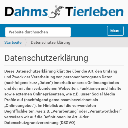
S
Website durchsuchen
Toggle na
e
k
Erweiterte Suche…
Startseite
Datenschutzerklärung
t
i
Datenschutzerklärung
o
n
e
Diese Datenschutzerklärung klärt Sie über die Art, den Umfang
n
und Zweck der Verarbeitung von personenbezogenen Daten
(nachfolgend kurz „Daten“) innerhalb unseres Onlineangebotes
und der mit ihm verbundenen Webseiten, Funktionen und Inhalte
sowie externen Onlinepräsenzen, wie z.B. unser Social Media
Profile auf (nachfolgend gemeinsam bezeichnet als
„Onlineangebot“). Im Hinblick auf die verwendeten
Begrifflichkeiten, wie z.B. „Verarbeitung“ oder „Verantwortlicher“
verweisen wir auf die Definitionen im Art. 4 der
Datenschutzgrundverordnung (DSGVO).