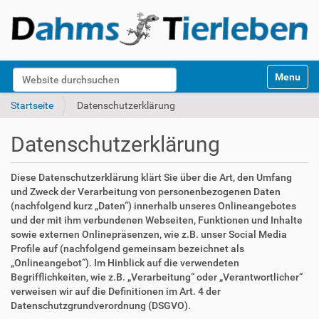
S
Website durchsuchen
Toggle na
e
k
Erweiterte Suche…
Startseite
Datenschutzerklärung
t
i
Datenschutzerklärung
o
n
e
Diese Datenschutzerklärung klärt Sie über die Art, den Umfang
n
und Zweck der Verarbeitung von personenbezogenen Daten
(nachfolgend kurz „Daten“) innerhalb unseres Onlineangebotes
und der mit ihm verbundenen Webseiten, Funktionen und Inhalte
sowie externen Onlinepräsenzen, wie z.B. unser Social Media
Profile auf (nachfolgend gemeinsam bezeichnet als
„Onlineangebot“). Im Hinblick auf die verwendeten
Begrifflichkeiten, wie z.B. „Verarbeitung“ oder „Verantwortlicher“
verweisen wir auf die Definitionen im Art. 4 der
Datenschutzgrundverordnung (DSGVO).