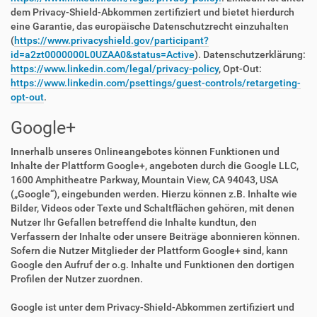
dem Privacy-Shield-Abkommen zertifiziert und bietet hierdurch
eine Garantie, das europäische Datenschutzrecht einzuhalten
(
https://www.privacyshield.gov/participant?
id=a2zt0000000L0UZAA0&status=Active
). Datenschutzerklärung:
https://www.linkedin.com/legal/privacy-policy
, Opt-Out:
https://www.linkedin.com/psettings/guest-controls/retargeting-
opt-out
.
Google+
Innerhalb unseres Onlineangebotes können Funktionen und
Inhalte der Plattform Google+, angeboten durch die Google LLC,
1600 Amphitheatre Parkway, Mountain View, CA 94043, USA
(„Google“), eingebunden werden. Hierzu können z.B. Inhalte wie
Bilder, Videos oder Texte und Schaltflächen gehören, mit denen
Nutzer Ihr Gefallen betreffend die Inhalte kundtun, den
Verfassern der Inhalte oder unsere Beiträge abonnieren können.
Sofern die Nutzer Mitglieder der Plattform Google+ sind, kann
Google den Aufruf der o.g. Inhalte und Funktionen den dortigen
Profilen der Nutzer zuordnen.
Google ist unter dem Privacy-Shield-Abkommen zertifiziert und