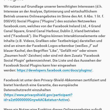
Wir nutzen auf Grundlage unserer berechtigten Interessen (d.h.
Interesse an der Analyse, Optimierung und wirtschaftlichem
Betrieb unseres Onlineangebotes im Sinne des Art. 6 Abs. 1 lit. f.
DSGVO) Social Plugins ("Plugins") des sozialen Netzwerkes
facebook.com, welches von der Facebook Ireland Ltd., 4 Grand
Canal Square, Grand Canal Harbour, Dublin 2, Irland betrieben
wird ("Facebook"). Die Plugins können Interaktionselemente oder
Inhalte (z.B. Videos, Grafiken oder Textbeiträge) darstellen und
sind an einem der Facebook Logos erkennbar (weißes „f“ auf
blauer Kachel, den Begriffen "Like", "Gefällt mir" oder einem
„Daumen hoch“-Zeichen) oder sind mit dem Zusatz "Facebook
Social Plugin" gekennzeichnet. Die Liste und das Aussehen der
Facebook Social Plugins kann hier eingesehen
werden:
https://developers.facebook.com/docs/plugins/
.
Facebook ist unter dem Privacy-Shield-Abkommen zertifiziert und
bietet hierdurch eine Garantie, das europäische
Datenschutzrecht einzuhalten
(
https://www.privacyshield.gov/participant?
id=a2zt0000000GnywAAC&status=Active
).
Wenn ein Nutzer eine Funktion dieses Onlineangebotes aufruft,