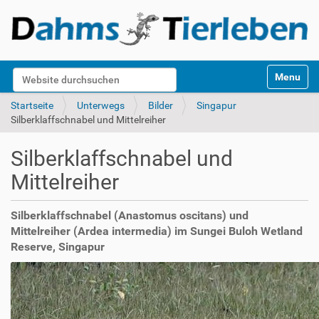
S
Website durchsuchen
Toggle na
e
k
Erweiterte Suche…
Startseite
Unterwegs
Bilder
Singapur
t
Silberklaffschnabel und Mittelreiher
i
o
Silberklaffschnabel und
n
e
Mittelreiher
n
Silberklaffschnabel (Anastomus oscitans) und
Mittelreiher (Ardea intermedia) im Sungei Buloh Wetland
Reserve, Singapur