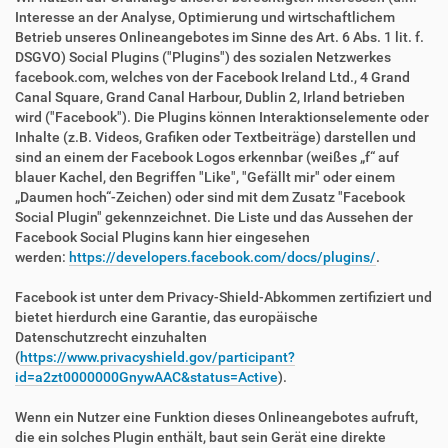
Interesse an der Analyse, Optimierung und wirtschaftlichem
Betrieb unseres Onlineangebotes im Sinne des Art. 6 Abs. 1 lit. f.
DSGVO) Social Plugins ("Plugins") des sozialen Netzwerkes
facebook.com, welches von der Facebook Ireland Ltd., 4 Grand
Canal Square, Grand Canal Harbour, Dublin 2, Irland betrieben
wird ("Facebook"). Die Plugins können Interaktionselemente oder
Inhalte (z.B. Videos, Grafiken oder Textbeiträge) darstellen und
sind an einem der Facebook Logos erkennbar (weißes „f“ auf
blauer Kachel, den Begriffen "Like", "Gefällt mir" oder einem
„Daumen hoch“-Zeichen) oder sind mit dem Zusatz "Facebook
Social Plugin" gekennzeichnet. Die Liste und das Aussehen der
Facebook Social Plugins kann hier eingesehen
werden:
https://developers.facebook.com/docs/plugins/
.
Facebook ist unter dem Privacy-Shield-Abkommen zertifiziert und
bietet hierdurch eine Garantie, das europäische
Datenschutzrecht einzuhalten
(
https://www.privacyshield.gov/participant?
id=a2zt0000000GnywAAC&status=Active
).
Wenn ein Nutzer eine Funktion dieses Onlineangebotes aufruft,
die ein solches Plugin enthält, baut sein Gerät eine direkte