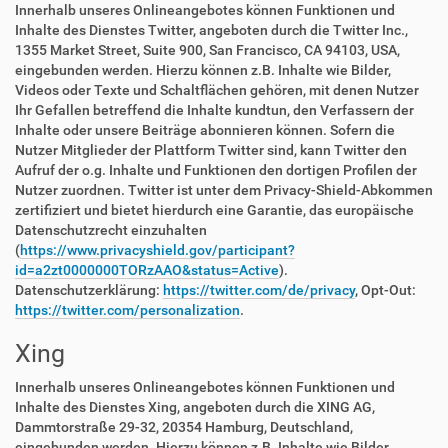
Innerhalb unseres Onlineangebotes können Funktionen und
Inhalte des Dienstes Twitter, angeboten durch die Twitter Inc.,
1355 Market Street, Suite 900, San Francisco, CA 94103, USA,
eingebunden werden. Hierzu können z.B. Inhalte wie Bilder,
Videos oder Texte und Schaltflächen gehören, mit denen Nutzer
Ihr Gefallen betreffend die Inhalte kundtun, den Verfassern der
Inhalte oder unsere Beiträge abonnieren können. Sofern die
Nutzer Mitglieder der Plattform Twitter sind, kann Twitter den
Aufruf der o.g. Inhalte und Funktionen den dortigen Profilen der
Nutzer zuordnen. Twitter ist unter dem Privacy-Shield-Abkommen
zertifiziert und bietet hierdurch eine Garantie, das europäische
Datenschutzrecht einzuhalten
(
https://www.privacyshield.gov/participant?
id=a2zt0000000TORzAAO&status=Active
).
Datenschutzerklärung:
https://twitter.com/de/privacy
, Opt-Out:
https://twitter.com/personalization
.
Xing
Innerhalb unseres Onlineangebotes können Funktionen und
Inhalte des Dienstes Xing, angeboten durch die XING AG,
Dammtorstraße 29-32, 20354 Hamburg, Deutschland,
eingebunden werden. Hierzu können z.B. Inhalte wie Bilder,