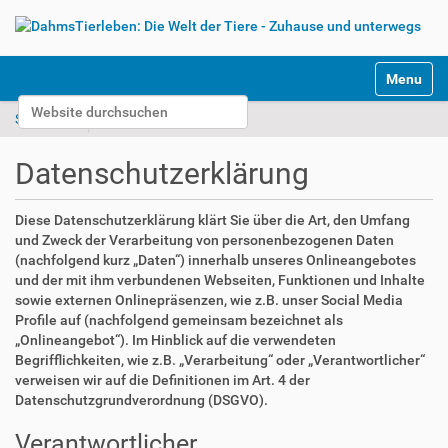
S
Toggle na
e
Website durchsuchen
k
Startseite
Datenschutzerklärung
t
Erweiterte Suche…
i
Datenschutzerklärung
o
n
e
Diese Datenschutzerklärung klärt Sie über die Art, den Umfang
n
und Zweck der Verarbeitung von personenbezogenen Daten
(nachfolgend kurz „Daten“) innerhalb unseres Onlineangebotes
und der mit ihm verbundenen Webseiten, Funktionen und Inhalte
sowie externen Onlinepräsenzen, wie z.B. unser Social Media
Profile auf (nachfolgend gemeinsam bezeichnet als
„Onlineangebot“). Im Hinblick auf die verwendeten
Begrifflichkeiten, wie z.B. „Verarbeitung“ oder „Verantwortlicher“
verweisen wir auf die Definitionen im Art. 4 der
Datenschutzgrundverordnung (DSGVO).
Verantwortlicher