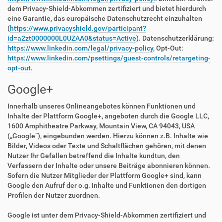
dem Privacy-Shield-Abkommen zertifiziert und bietet hierdurch
eine Garantie, das europäische Datenschutzrecht einzuhalten
(
https://www.privacyshield.gov/participant?
id=a2zt0000000L0UZAA0&status=Active
). Datenschutzerklärung:
https://www.linkedin.com/legal/privacy-policy
, Opt-Out:
https://www.linkedin.com/psettings/guest-controls/retargeting-
opt-out
.
Google+
Innerhalb unseres Onlineangebotes können Funktionen und
Inhalte der Plattform Google+, angeboten durch die Google LLC,
1600 Amphitheatre Parkway, Mountain View, CA 94043, USA
(„Google“), eingebunden werden. Hierzu können z.B. Inhalte wie
Bilder, Videos oder Texte und Schaltflächen gehören, mit denen
Nutzer Ihr Gefallen betreffend die Inhalte kundtun, den
Verfassern der Inhalte oder unsere Beiträge abonnieren können.
Sofern die Nutzer Mitglieder der Plattform Google+ sind, kann
Google den Aufruf der o.g. Inhalte und Funktionen den dortigen
Profilen der Nutzer zuordnen.
Google ist unter dem Privacy-Shield-Abkommen zertifiziert und