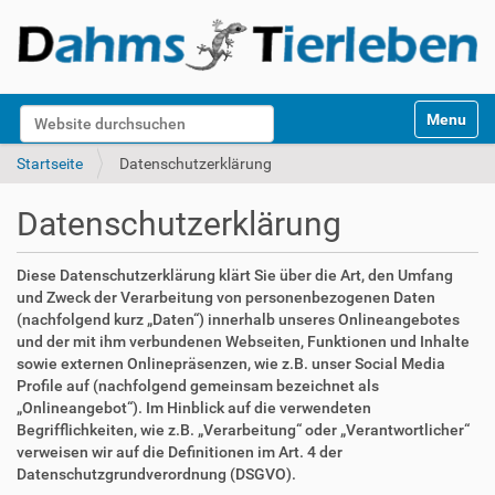
S
Website durchsuchen
Toggle na
e
k
Erweiterte Suche…
Startseite
Datenschutzerklärung
t
i
Datenschutzerklärung
o
n
e
Diese Datenschutzerklärung klärt Sie über die Art, den Umfang
n
und Zweck der Verarbeitung von personenbezogenen Daten
(nachfolgend kurz „Daten“) innerhalb unseres Onlineangebotes
und der mit ihm verbundenen Webseiten, Funktionen und Inhalte
sowie externen Onlinepräsenzen, wie z.B. unser Social Media
Profile auf (nachfolgend gemeinsam bezeichnet als
„Onlineangebot“). Im Hinblick auf die verwendeten
Begrifflichkeiten, wie z.B. „Verarbeitung“ oder „Verantwortlicher“
verweisen wir auf die Definitionen im Art. 4 der
Datenschutzgrundverordnung (DSGVO).