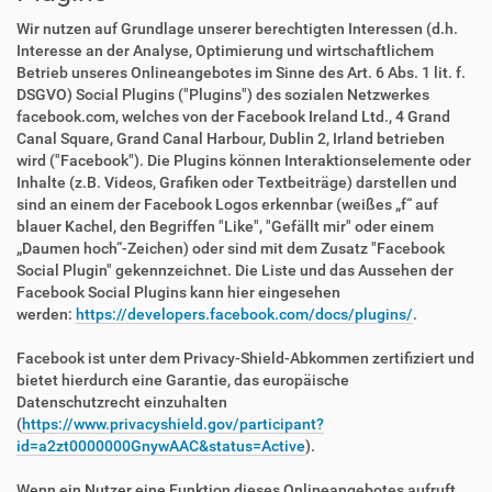
Wir nutzen auf Grundlage unserer berechtigten Interessen (d.h.
Interesse an der Analyse, Optimierung und wirtschaftlichem
Betrieb unseres Onlineangebotes im Sinne des Art. 6 Abs. 1 lit. f.
DSGVO) Social Plugins ("Plugins") des sozialen Netzwerkes
facebook.com, welches von der Facebook Ireland Ltd., 4 Grand
Canal Square, Grand Canal Harbour, Dublin 2, Irland betrieben
wird ("Facebook"). Die Plugins können Interaktionselemente oder
Inhalte (z.B. Videos, Grafiken oder Textbeiträge) darstellen und
sind an einem der Facebook Logos erkennbar (weißes „f“ auf
blauer Kachel, den Begriffen "Like", "Gefällt mir" oder einem
„Daumen hoch“-Zeichen) oder sind mit dem Zusatz "Facebook
Social Plugin" gekennzeichnet. Die Liste und das Aussehen der
Facebook Social Plugins kann hier eingesehen
werden:
https://developers.facebook.com/docs/plugins/
.
Facebook ist unter dem Privacy-Shield-Abkommen zertifiziert und
bietet hierdurch eine Garantie, das europäische
Datenschutzrecht einzuhalten
(
https://www.privacyshield.gov/participant?
id=a2zt0000000GnywAAC&status=Active
).
Wenn ein Nutzer eine Funktion dieses Onlineangebotes aufruft,