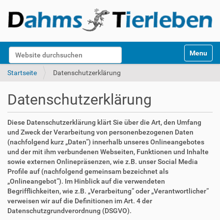
S
Website durchsuchen
Toggle na
e
k
Erweiterte Suche…
Startseite
Datenschutzerklärung
t
i
Datenschutzerklärung
o
n
e
Diese Datenschutzerklärung klärt Sie über die Art, den Umfang
n
und Zweck der Verarbeitung von personenbezogenen Daten
(nachfolgend kurz „Daten“) innerhalb unseres Onlineangebotes
und der mit ihm verbundenen Webseiten, Funktionen und Inhalte
sowie externen Onlinepräsenzen, wie z.B. unser Social Media
Profile auf (nachfolgend gemeinsam bezeichnet als
„Onlineangebot“). Im Hinblick auf die verwendeten
Begrifflichkeiten, wie z.B. „Verarbeitung“ oder „Verantwortlicher“
verweisen wir auf die Definitionen im Art. 4 der
Datenschutzgrundverordnung (DSGVO).