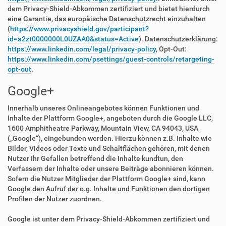
dem Privacy-Shield-Abkommen zertifiziert und bietet hierdurch
eine Garantie, das europäische Datenschutzrecht einzuhalten
(
https://www.privacyshield.gov/participant?
id=a2zt0000000L0UZAA0&status=Active
). Datenschutzerklärung:
https://www.linkedin.com/legal/privacy-policy
, Opt-Out:
https://www.linkedin.com/psettings/guest-controls/retargeting-
opt-out
.
Google+
Innerhalb unseres Onlineangebotes können Funktionen und
Inhalte der Plattform Google+, angeboten durch die Google LLC,
1600 Amphitheatre Parkway, Mountain View, CA 94043, USA
(„Google“), eingebunden werden. Hierzu können z.B. Inhalte wie
Bilder, Videos oder Texte und Schaltflächen gehören, mit denen
Nutzer Ihr Gefallen betreffend die Inhalte kundtun, den
Verfassern der Inhalte oder unsere Beiträge abonnieren können.
Sofern die Nutzer Mitglieder der Plattform Google+ sind, kann
Google den Aufruf der o.g. Inhalte und Funktionen den dortigen
Profilen der Nutzer zuordnen.
Google ist unter dem Privacy-Shield-Abkommen zertifiziert und