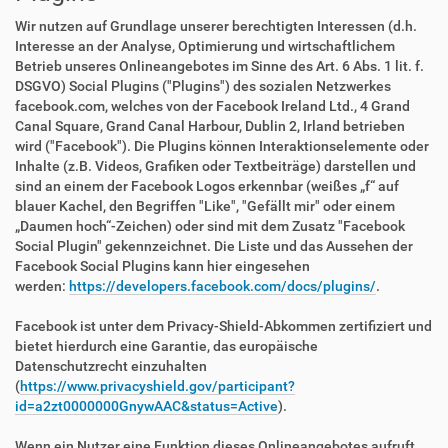
Wir nutzen auf Grundlage unserer berechtigten Interessen (d.h.
Interesse an der Analyse, Optimierung und wirtschaftlichem
Betrieb unseres Onlineangebotes im Sinne des Art. 6 Abs. 1 lit. f.
DSGVO) Social Plugins ("Plugins") des sozialen Netzwerkes
facebook.com, welches von der Facebook Ireland Ltd., 4 Grand
Canal Square, Grand Canal Harbour, Dublin 2, Irland betrieben
wird ("Facebook"). Die Plugins können Interaktionselemente oder
Inhalte (z.B. Videos, Grafiken oder Textbeiträge) darstellen und
sind an einem der Facebook Logos erkennbar (weißes „f“ auf
blauer Kachel, den Begriffen "Like", "Gefällt mir" oder einem
„Daumen hoch“-Zeichen) oder sind mit dem Zusatz "Facebook
Social Plugin" gekennzeichnet. Die Liste und das Aussehen der
Facebook Social Plugins kann hier eingesehen
werden:
https://developers.facebook.com/docs/plugins/
.
Facebook ist unter dem Privacy-Shield-Abkommen zertifiziert und
bietet hierdurch eine Garantie, das europäische
Datenschutzrecht einzuhalten
(
https://www.privacyshield.gov/participant?
id=a2zt0000000GnywAAC&status=Active
).
Wenn ein Nutzer eine Funktion dieses Onlineangebotes aufruft,