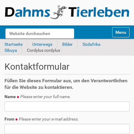
S
Website durchsuchen
Toggle na
e
k
Erweiterte Suche…
Startseite
Unterwegs
Bilder
Südafrika
t
Sibuya
Cordylus cordylus
i
o
Kontaktformular
n
e
n
Füllen Sie dieses Formular aus, um den Verantwortlichen
für die Website zu kontaktieren.
Name
Please enter your full name.
From
Please enter your e-mail address.