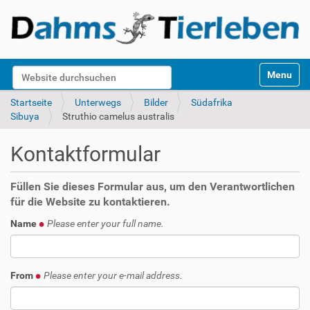
S
Website durchsuchen
Toggle na
e
k
Erweiterte Suche…
Startseite
Unterwegs
Bilder
Südafrika
t
Sibuya
Struthio camelus australis
i
o
Kontaktformular
n
e
n
Füllen Sie dieses Formular aus, um den Verantwortlichen
für die Website zu kontaktieren.
Name
Please enter your full name.
From
Please enter your e-mail address.