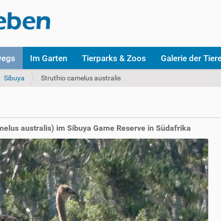
wegs
Im Garten
Tierparks & Zoos
Galerie der Tier
Sibuya
Struthio camelus australis
melus australis) im Sibuya Game Reserve in Südafrika