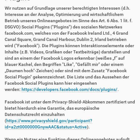
Wir nutzen auf Grundlage unserer berechtigten Interessen (d.h.
Interesse an der Analyse, Optimierung und wirtschaftlichem
Betrieb unseres Onlineangebotes im Sinne des Art. 6 Abs. 1 lit. f.
DSGVO) Social Plugins ("Plugins") des sozialen Netzwerkes
facebook.com, welches von der Facebook Ireland Ltd., 4 Grand
Canal Square, Grand Canal Harbour, Dublin 2, Irland betrieben
wird ("Facebook"). Die Plugins können Interaktionselemente oder
Inhalte (z.B. Videos, Grafiken oder Textbeiträge) darstellen und
sind an einem der Facebook Logos erkennbar (weißes „f“ auf
blauer Kachel, den Begriffen "Like", "Gefällt mir" oder einem
„Daumen hoch“-Zeichen) oder sind mit dem Zusatz "Facebook
Social Plugin" gekennzeichnet. Die Liste und das Aussehen der
Facebook Social Plugins kann hier eingesehen
werden:
https://developers.facebook.com/docs/plugins/
.
Facebook ist unter dem Privacy-Shield-Abkommen zertifiziert und
bietet hierdurch eine Garantie, das europäische
Datenschutzrecht einzuhalten
(
https://www.privacyshield.gov/participant?
id=a2zt0000000GnywAAC&status=Active
).
Wenn ein Nutzer eine Funktion dieses Onlineangebotes aufruft,