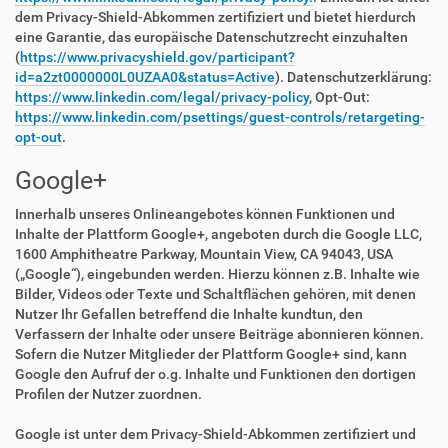
dem Privacy-Shield-Abkommen zertifiziert und bietet hierdurch
eine Garantie, das europäische Datenschutzrecht einzuhalten
(
https://www.privacyshield.gov/participant?
id=a2zt0000000L0UZAA0&status=Active
). Datenschutzerklärung:
https://www.linkedin.com/legal/privacy-policy
, Opt-Out:
https://www.linkedin.com/psettings/guest-controls/retargeting-
opt-out
.
Google+
Innerhalb unseres Onlineangebotes können Funktionen und
Inhalte der Plattform Google+, angeboten durch die Google LLC,
1600 Amphitheatre Parkway, Mountain View, CA 94043, USA
(„Google“), eingebunden werden. Hierzu können z.B. Inhalte wie
Bilder, Videos oder Texte und Schaltflächen gehören, mit denen
Nutzer Ihr Gefallen betreffend die Inhalte kundtun, den
Verfassern der Inhalte oder unsere Beiträge abonnieren können.
Sofern die Nutzer Mitglieder der Plattform Google+ sind, kann
Google den Aufruf der o.g. Inhalte und Funktionen den dortigen
Profilen der Nutzer zuordnen.
Google ist unter dem Privacy-Shield-Abkommen zertifiziert und