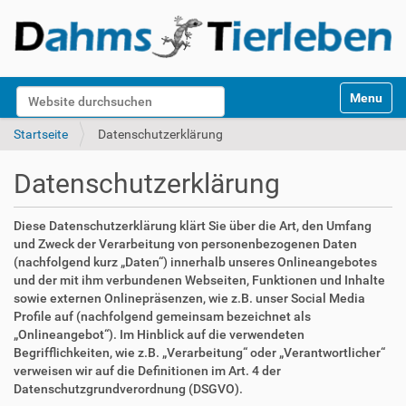
S
Website durchsuchen
Toggle na
e
k
Erweiterte Suche…
Startseite
Datenschutzerklärung
t
i
Datenschutzerklärung
o
n
e
Diese Datenschutzerklärung klärt Sie über die Art, den Umfang
n
und Zweck der Verarbeitung von personenbezogenen Daten
(nachfolgend kurz „Daten“) innerhalb unseres Onlineangebotes
und der mit ihm verbundenen Webseiten, Funktionen und Inhalte
sowie externen Onlinepräsenzen, wie z.B. unser Social Media
Profile auf (nachfolgend gemeinsam bezeichnet als
„Onlineangebot“). Im Hinblick auf die verwendeten
Begrifflichkeiten, wie z.B. „Verarbeitung“ oder „Verantwortlicher“
verweisen wir auf die Definitionen im Art. 4 der
Datenschutzgrundverordnung (DSGVO).