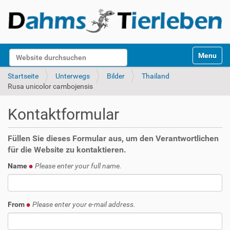
S
Website durchsuchen
Toggle na
e
k
Erweiterte Suche…
Startseite
Unterwegs
Bilder
Thailand
t
Rusa unicolor cambojensis
i
o
Kontaktformular
n
e
n
Füllen Sie dieses Formular aus, um den Verantwortlichen
für die Website zu kontaktieren.
Name
Please enter your full name.
From
Please enter your e-mail address.