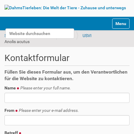
S
Toggle na
e
Website durchsuchen
k
Startseite
Unterwegs
Bilder
USVI
t
Erweiterte Suche…
Anolis acutus
i
o
Kontaktformular
n
e
n
Füllen Sie dieses Formular aus, um den Verantwortlichen
für die Website zu kontaktieren.
Name
Please enter your full name.
From
Please enter your e-mail address.
Betreff