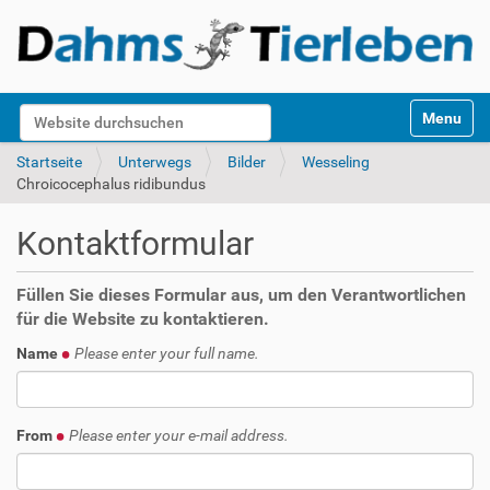
S
Website durchsuchen
Toggle na
e
k
Erweiterte Suche…
Startseite
Unterwegs
Bilder
Wesseling
t
Chroicocephalus ridibundus
i
o
Kontaktformular
n
e
n
Füllen Sie dieses Formular aus, um den Verantwortlichen
für die Website zu kontaktieren.
Name
Please enter your full name.
From
Please enter your e-mail address.