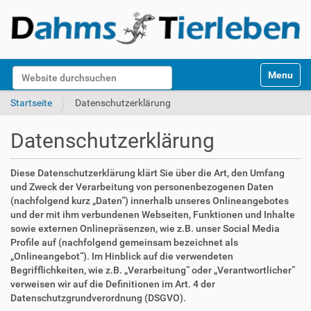
S
Website durchsuchen
Toggle na
e
k
Erweiterte Suche…
Startseite
Datenschutzerklärung
t
i
Datenschutzerklärung
o
n
e
Diese Datenschutzerklärung klärt Sie über die Art, den Umfang
n
und Zweck der Verarbeitung von personenbezogenen Daten
(nachfolgend kurz „Daten“) innerhalb unseres Onlineangebotes
und der mit ihm verbundenen Webseiten, Funktionen und Inhalte
sowie externen Onlinepräsenzen, wie z.B. unser Social Media
Profile auf (nachfolgend gemeinsam bezeichnet als
„Onlineangebot“). Im Hinblick auf die verwendeten
Begrifflichkeiten, wie z.B. „Verarbeitung“ oder „Verantwortlicher“
verweisen wir auf die Definitionen im Art. 4 der
Datenschutzgrundverordnung (DSGVO).