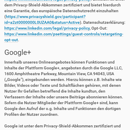
dem Privacy-Shield-Abkommen zertifiziert und bietet hierdurch
eine Garantie, das europäische Datenschutzrecht einzuhalten
(
https://www.privacyshield.gov/participant?
id=a2zt0000000L0UZAA0&status=Active
). Datenschutzerklärung:
https://www.linkedin.com/legal/privacy-policy
, Opt-Out:
https://www.linkedin.com/psettings/guest-controls/retargeting-
opt-out
.
Google+
Innerhalb unseres Onlineangebotes können Funktionen und
Inhalte der Plattform Google+, angeboten durch die Google LLC,
1600 Amphitheatre Parkway, Mountain View, CA 94043, USA
(„Google“), eingebunden werden. Hierzu können z.B. Inhalte wie
Bilder, Videos oder Texte und Schaltflächen gehören, mit denen
Nutzer Ihr Gefallen betreffend die Inhalte kundtun, den
Verfassern der Inhalte oder unsere Beiträge abonnieren können.
Sofern die Nutzer Mitglieder der Plattform Google+ sind, kann
Google den Aufruf der o.g. Inhalte und Funktionen den dortigen
Profilen der Nutzer zuordnen.
Google ist unter dem Privacy-Shield-Abkommen zertifiziert und