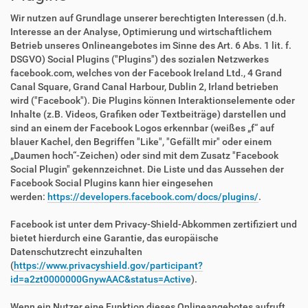
Wir nutzen auf Grundlage unserer berechtigten Interessen (d.h.
Interesse an der Analyse, Optimierung und wirtschaftlichem
Betrieb unseres Onlineangebotes im Sinne des Art. 6 Abs. 1 lit. f.
DSGVO) Social Plugins ("Plugins") des sozialen Netzwerkes
facebook.com, welches von der Facebook Ireland Ltd., 4 Grand
Canal Square, Grand Canal Harbour, Dublin 2, Irland betrieben
wird ("Facebook"). Die Plugins können Interaktionselemente oder
Inhalte (z.B. Videos, Grafiken oder Textbeiträge) darstellen und
sind an einem der Facebook Logos erkennbar (weißes „f“ auf
blauer Kachel, den Begriffen "Like", "Gefällt mir" oder einem
„Daumen hoch“-Zeichen) oder sind mit dem Zusatz "Facebook
Social Plugin" gekennzeichnet. Die Liste und das Aussehen der
Facebook Social Plugins kann hier eingesehen
werden:
https://developers.facebook.com/docs/plugins/
.
Facebook ist unter dem Privacy-Shield-Abkommen zertifiziert und
bietet hierdurch eine Garantie, das europäische
Datenschutzrecht einzuhalten
(
https://www.privacyshield.gov/participant?
id=a2zt0000000GnywAAC&status=Active
).
Wenn ein Nutzer eine Funktion dieses Onlineangebotes aufruft,