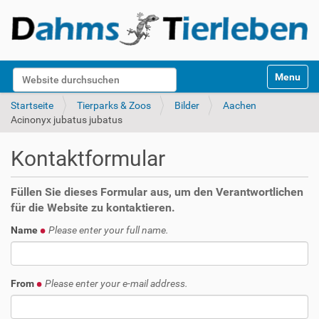
S
Website durchsuchen
Toggle na
e
k
Erweiterte Suche…
Startseite
Tierparks & Zoos
Bilder
Aachen
t
Acinonyx jubatus jubatus
i
o
Kontaktformular
n
e
n
Füllen Sie dieses Formular aus, um den Verantwortlichen
für die Website zu kontaktieren.
Name
Please enter your full name.
From
Please enter your e-mail address.