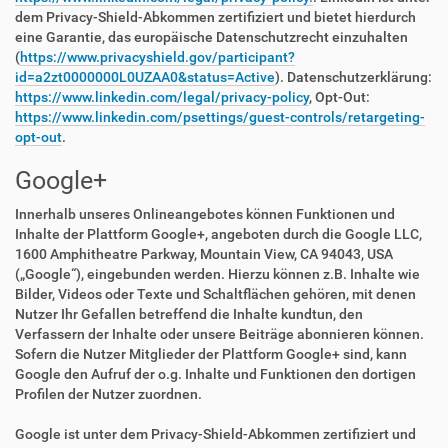
dem Privacy-Shield-Abkommen zertifiziert und bietet hierdurch
eine Garantie, das europäische Datenschutzrecht einzuhalten
(
https://www.privacyshield.gov/participant?
id=a2zt0000000L0UZAA0&status=Active
). Datenschutzerklärung:
https://www.linkedin.com/legal/privacy-policy
, Opt-Out:
https://www.linkedin.com/psettings/guest-controls/retargeting-
opt-out
.
Google+
Innerhalb unseres Onlineangebotes können Funktionen und
Inhalte der Plattform Google+, angeboten durch die Google LLC,
1600 Amphitheatre Parkway, Mountain View, CA 94043, USA
(„Google“), eingebunden werden. Hierzu können z.B. Inhalte wie
Bilder, Videos oder Texte und Schaltflächen gehören, mit denen
Nutzer Ihr Gefallen betreffend die Inhalte kundtun, den
Verfassern der Inhalte oder unsere Beiträge abonnieren können.
Sofern die Nutzer Mitglieder der Plattform Google+ sind, kann
Google den Aufruf der o.g. Inhalte und Funktionen den dortigen
Profilen der Nutzer zuordnen.
Google ist unter dem Privacy-Shield-Abkommen zertifiziert und