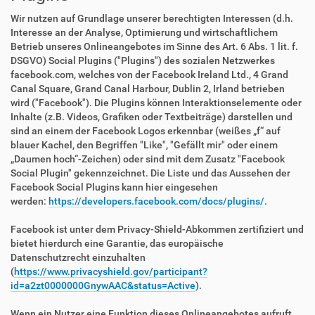
Wir nutzen auf Grundlage unserer berechtigten Interessen (d.h.
Interesse an der Analyse, Optimierung und wirtschaftlichem
Betrieb unseres Onlineangebotes im Sinne des Art. 6 Abs. 1 lit. f.
DSGVO) Social Plugins ("Plugins") des sozialen Netzwerkes
facebook.com, welches von der Facebook Ireland Ltd., 4 Grand
Canal Square, Grand Canal Harbour, Dublin 2, Irland betrieben
wird ("Facebook"). Die Plugins können Interaktionselemente oder
Inhalte (z.B. Videos, Grafiken oder Textbeiträge) darstellen und
sind an einem der Facebook Logos erkennbar (weißes „f“ auf
blauer Kachel, den Begriffen "Like", "Gefällt mir" oder einem
„Daumen hoch“-Zeichen) oder sind mit dem Zusatz "Facebook
Social Plugin" gekennzeichnet. Die Liste und das Aussehen der
Facebook Social Plugins kann hier eingesehen
werden:
https://developers.facebook.com/docs/plugins/
.
Facebook ist unter dem Privacy-Shield-Abkommen zertifiziert und
bietet hierdurch eine Garantie, das europäische
Datenschutzrecht einzuhalten
(
https://www.privacyshield.gov/participant?
id=a2zt0000000GnywAAC&status=Active
).
Wenn ein Nutzer eine Funktion dieses Onlineangebotes aufruft,