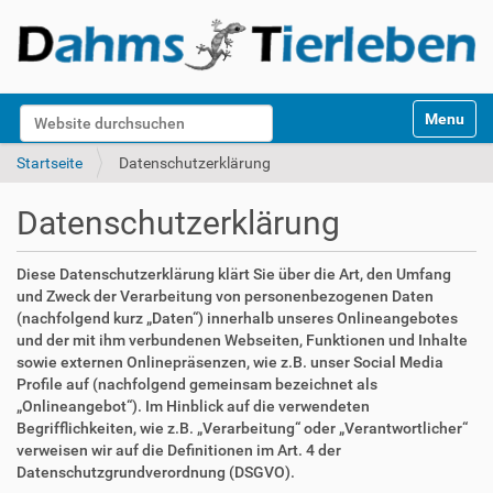
S
Website durchsuchen
Toggle na
e
k
Erweiterte Suche…
Startseite
Datenschutzerklärung
t
i
Datenschutzerklärung
o
n
e
Diese Datenschutzerklärung klärt Sie über die Art, den Umfang
n
und Zweck der Verarbeitung von personenbezogenen Daten
(nachfolgend kurz „Daten“) innerhalb unseres Onlineangebotes
und der mit ihm verbundenen Webseiten, Funktionen und Inhalte
sowie externen Onlinepräsenzen, wie z.B. unser Social Media
Profile auf (nachfolgend gemeinsam bezeichnet als
„Onlineangebot“). Im Hinblick auf die verwendeten
Begrifflichkeiten, wie z.B. „Verarbeitung“ oder „Verantwortlicher“
verweisen wir auf die Definitionen im Art. 4 der
Datenschutzgrundverordnung (DSGVO).