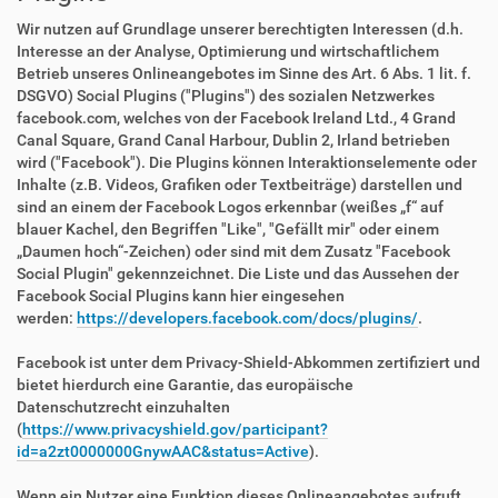
Wir nutzen auf Grundlage unserer berechtigten Interessen (d.h.
Interesse an der Analyse, Optimierung und wirtschaftlichem
Betrieb unseres Onlineangebotes im Sinne des Art. 6 Abs. 1 lit. f.
DSGVO) Social Plugins ("Plugins") des sozialen Netzwerkes
facebook.com, welches von der Facebook Ireland Ltd., 4 Grand
Canal Square, Grand Canal Harbour, Dublin 2, Irland betrieben
wird ("Facebook"). Die Plugins können Interaktionselemente oder
Inhalte (z.B. Videos, Grafiken oder Textbeiträge) darstellen und
sind an einem der Facebook Logos erkennbar (weißes „f“ auf
blauer Kachel, den Begriffen "Like", "Gefällt mir" oder einem
„Daumen hoch“-Zeichen) oder sind mit dem Zusatz "Facebook
Social Plugin" gekennzeichnet. Die Liste und das Aussehen der
Facebook Social Plugins kann hier eingesehen
werden:
https://developers.facebook.com/docs/plugins/
.
Facebook ist unter dem Privacy-Shield-Abkommen zertifiziert und
bietet hierdurch eine Garantie, das europäische
Datenschutzrecht einzuhalten
(
https://www.privacyshield.gov/participant?
id=a2zt0000000GnywAAC&status=Active
).
Wenn ein Nutzer eine Funktion dieses Onlineangebotes aufruft,