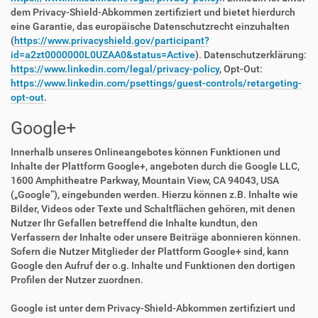
dem Privacy-Shield-Abkommen zertifiziert und bietet hierdurch
eine Garantie, das europäische Datenschutzrecht einzuhalten
(
https://www.privacyshield.gov/participant?
id=a2zt0000000L0UZAA0&status=Active
). Datenschutzerklärung:
https://www.linkedin.com/legal/privacy-policy
, Opt-Out:
https://www.linkedin.com/psettings/guest-controls/retargeting-
opt-out
.
Google+
Innerhalb unseres Onlineangebotes können Funktionen und
Inhalte der Plattform Google+, angeboten durch die Google LLC,
1600 Amphitheatre Parkway, Mountain View, CA 94043, USA
(„Google“), eingebunden werden. Hierzu können z.B. Inhalte wie
Bilder, Videos oder Texte und Schaltflächen gehören, mit denen
Nutzer Ihr Gefallen betreffend die Inhalte kundtun, den
Verfassern der Inhalte oder unsere Beiträge abonnieren können.
Sofern die Nutzer Mitglieder der Plattform Google+ sind, kann
Google den Aufruf der o.g. Inhalte und Funktionen den dortigen
Profilen der Nutzer zuordnen.
Google ist unter dem Privacy-Shield-Abkommen zertifiziert und