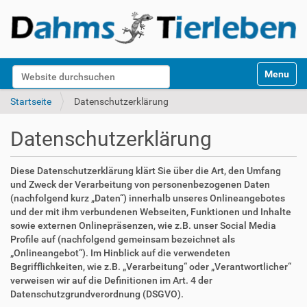
S
Website durchsuchen
Toggle na
e
k
Erweiterte Suche…
Startseite
Datenschutzerklärung
t
i
Datenschutzerklärung
o
n
e
Diese Datenschutzerklärung klärt Sie über die Art, den Umfang
n
und Zweck der Verarbeitung von personenbezogenen Daten
(nachfolgend kurz „Daten“) innerhalb unseres Onlineangebotes
und der mit ihm verbundenen Webseiten, Funktionen und Inhalte
sowie externen Onlinepräsenzen, wie z.B. unser Social Media
Profile auf (nachfolgend gemeinsam bezeichnet als
„Onlineangebot“). Im Hinblick auf die verwendeten
Begrifflichkeiten, wie z.B. „Verarbeitung“ oder „Verantwortlicher“
verweisen wir auf die Definitionen im Art. 4 der
Datenschutzgrundverordnung (DSGVO).