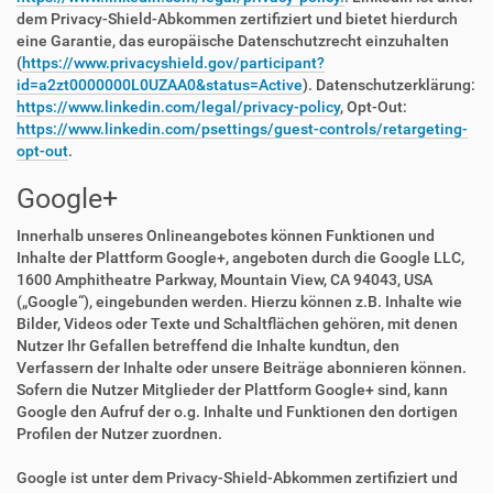
dem Privacy-Shield-Abkommen zertifiziert und bietet hierdurch
eine Garantie, das europäische Datenschutzrecht einzuhalten
(
https://www.privacyshield.gov/participant?
id=a2zt0000000L0UZAA0&status=Active
). Datenschutzerklärung:
https://www.linkedin.com/legal/privacy-policy
, Opt-Out:
https://www.linkedin.com/psettings/guest-controls/retargeting-
opt-out
.
Google+
Innerhalb unseres Onlineangebotes können Funktionen und
Inhalte der Plattform Google+, angeboten durch die Google LLC,
1600 Amphitheatre Parkway, Mountain View, CA 94043, USA
(„Google“), eingebunden werden. Hierzu können z.B. Inhalte wie
Bilder, Videos oder Texte und Schaltflächen gehören, mit denen
Nutzer Ihr Gefallen betreffend die Inhalte kundtun, den
Verfassern der Inhalte oder unsere Beiträge abonnieren können.
Sofern die Nutzer Mitglieder der Plattform Google+ sind, kann
Google den Aufruf der o.g. Inhalte und Funktionen den dortigen
Profilen der Nutzer zuordnen.
Google ist unter dem Privacy-Shield-Abkommen zertifiziert und