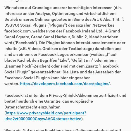
Wir nutzen auf Grundlage unserer berechtigten Interessen (d.h.
Interesse an der Analyse, Optimierung und wirtschaftlichem
Betrieb unseres Onlineangebotes im Sinne des Art. 6 Abs. 1 lit. f.
DSGVO) Social Plugins ("Plugins") des sozialen Netzwerkes
facebook.com, welches von der Facebook Ireland Ltd., 4 Grand
Canal Square, Grand Canal Harbour, Dublin 2, Irland betrieben
wird ("Facebook"). Die Plugins können Interaktionselemente oder
Inhalte (z.B. Videos, Grafiken oder Textbeiträge) darstellen und
sind an einem der Facebook Logos erkennbar (weißes „f“ auf
blauer Kachel, den Begriffen "Like", "Gefällt mir" oder einem
„Daumen hoch“-Zeichen) oder sind mit dem Zusatz "Facebook
Social Plugin" gekennzeichnet. Die Liste und das Aussehen der
Facebook Social Plugins kann hier eingesehen
werden:
https://developers.facebook.com/docs/plugins/
.
Facebook ist unter dem Privacy-Shield-Abkommen zertifiziert und
bietet hierdurch eine Garantie, das europäische
Datenschutzrecht einzuhalten
(
https://www.privacyshield.gov/participant?
id=a2zt0000000GnywAAC&status=Active
).
Wenn ein Nutzer eine Funktion dieses Onlineangebotes aufruft,