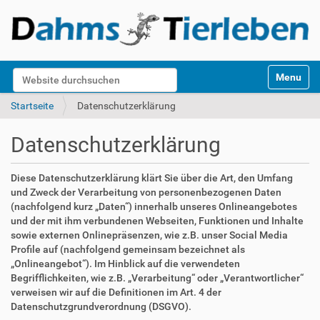
S
Website durchsuchen
Toggle na
e
k
Erweiterte Suche…
Startseite
Datenschutzerklärung
t
i
Datenschutzerklärung
o
n
e
Diese Datenschutzerklärung klärt Sie über die Art, den Umfang
n
und Zweck der Verarbeitung von personenbezogenen Daten
(nachfolgend kurz „Daten“) innerhalb unseres Onlineangebotes
und der mit ihm verbundenen Webseiten, Funktionen und Inhalte
sowie externen Onlinepräsenzen, wie z.B. unser Social Media
Profile auf (nachfolgend gemeinsam bezeichnet als
„Onlineangebot“). Im Hinblick auf die verwendeten
Begrifflichkeiten, wie z.B. „Verarbeitung“ oder „Verantwortlicher“
verweisen wir auf die Definitionen im Art. 4 der
Datenschutzgrundverordnung (DSGVO).