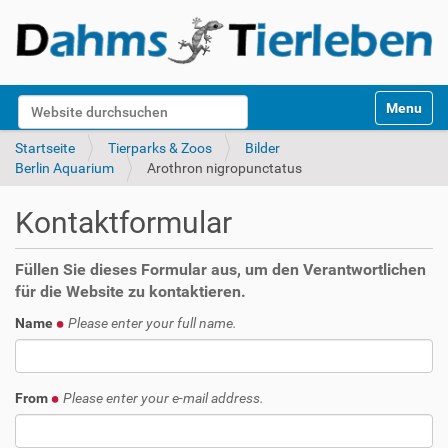
S
Website durchsuchen
Toggle na
e
k
Erweiterte Suche…
Startseite
Tierparks & Zoos
Bilder
t
Berlin Aquarium
Arothron nigropunctatus
i
o
Kontaktformular
n
e
n
Füllen Sie dieses Formular aus, um den Verantwortlichen
für die Website zu kontaktieren.
Name
Please enter your full name.
From
Please enter your e-mail address.