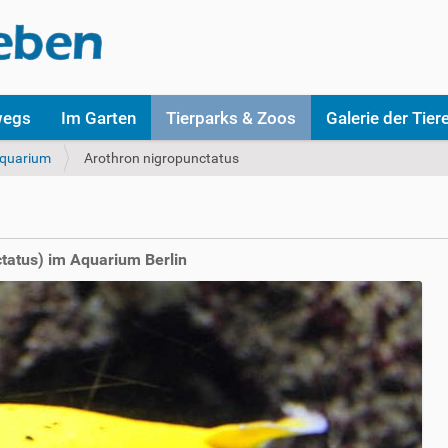
wegs
Im Garten
Tierparks & Zoos
Galerie der Tier
Aquarium
Arothron nigropunctatus
tatus) im Aquarium Berlin