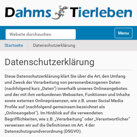
S
Website durchsuchen
Toggle na
e
k
Erweiterte Suche…
Startseite
Datenschutzerklärung
t
i
Datenschutzerklärung
o
n
e
Diese Datenschutzerklärung klärt Sie über die Art, den Umfang
n
und Zweck der Verarbeitung von personenbezogenen Daten
(nachfolgend kurz „Daten“) innerhalb unseres Onlineangebotes
und der mit ihm verbundenen Webseiten, Funktionen und Inhalte
sowie externen Onlinepräsenzen, wie z.B. unser Social Media
Profile auf (nachfolgend gemeinsam bezeichnet als
„Onlineangebot“). Im Hinblick auf die verwendeten
Begrifflichkeiten, wie z.B. „Verarbeitung“ oder „Verantwortlicher“
verweisen wir auf die Definitionen im Art. 4 der
Datenschutzgrundverordnung (DSGVO).