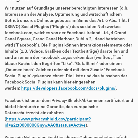
Wir nutzen auf Grundlage unserer berechtigten Interessen (d.h.
Interesse an der Analyse, Optimierung und wirtschaftlichem
Betrieb unseres Onlineangebotes im Sinne des Art. 6 Abs. 1 lit. f.
DSGVO) Social Plugins ("Plugins") des sozialen Netzwerkes
facebook.com, welches von der Facebook Ireland Ltd., 4 Grand
Canal Square, Grand Canal Harbour, Dublin 2, Irland betrieben
wird ("Facebook"). Die Plugins können Interaktionselemente oder
Inhalte (z.B. Videos, Grafiken oder Textbeiträge) darstellen und
sind an einem der Facebook Logos erkennbar (weißes „f“ auf
blauer Kachel, den Begriffen "Like", "Gefällt mir" oder einem
„Daumen hoch“-Zeichen) oder sind mit dem Zusatz "Facebook
Social Plugin" gekennzeichnet. Die Liste und das Aussehen der
Facebook Social Plugins kann hier eingesehen
werden:
https://developers.facebook.com/docs/plugins/
.
Facebook ist unter dem Privacy-Shield-Abkommen zertifiziert und
bietet hierdurch eine Garantie, das europäische
Datenschutzrecht einzuhalten
(
https://www.privacyshield.gov/participant?
id=a2zt0000000GnywAAC&status=Active
).
Wenn ein Nutzer eine Funktion dieses Onlineangebotes aufruft,