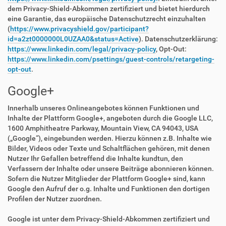
dem Privacy-Shield-Abkommen zertifiziert und bietet hierdurch
eine Garantie, das europäische Datenschutzrecht einzuhalten
(
https://www.privacyshield.gov/participant?
id=a2zt0000000L0UZAA0&status=Active
). Datenschutzerklärung:
https://www.linkedin.com/legal/privacy-policy
, Opt-Out:
https://www.linkedin.com/psettings/guest-controls/retargeting-
opt-out
.
Google+
Innerhalb unseres Onlineangebotes können Funktionen und
Inhalte der Plattform Google+, angeboten durch die Google LLC,
1600 Amphitheatre Parkway, Mountain View, CA 94043, USA
(„Google“), eingebunden werden. Hierzu können z.B. Inhalte wie
Bilder, Videos oder Texte und Schaltflächen gehören, mit denen
Nutzer Ihr Gefallen betreffend die Inhalte kundtun, den
Verfassern der Inhalte oder unsere Beiträge abonnieren können.
Sofern die Nutzer Mitglieder der Plattform Google+ sind, kann
Google den Aufruf der o.g. Inhalte und Funktionen den dortigen
Profilen der Nutzer zuordnen.
Google ist unter dem Privacy-Shield-Abkommen zertifiziert und