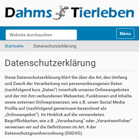
S
Website durchsuchen
Toggle na
e
k
Erweiterte Suche…
Startseite
Datenschutzerklärung
t
i
Datenschutzerklärung
o
n
e
Diese Datenschutzerklärung klärt Sie über die Art, den Umfang
n
und Zweck der Verarbeitung von personenbezogenen Daten
(nachfolgend kurz „Daten“) innerhalb unseres Onlineangebotes
und der mit ihm verbundenen Webseiten, Funktionen und Inhalte
sowie externen Onlinepräsenzen, wie z.B. unser Social Media
Profile auf (nachfolgend gemeinsam bezeichnet als
„Onlineangebot“). Im Hinblick auf die verwendeten
Begrifflichkeiten, wie z.B. „Verarbeitung“ oder „Verantwortlicher“
verweisen wir auf die Definitionen im Art. 4 der
Datenschutzgrundverordnung (DSGVO).