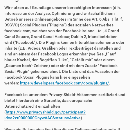
Wir nutzen auf Grundlage unserer berechtigten Interessen (d.h.
Interesse an der Analyse, Optimierung und wirtschaftlichem
Betrieb unseres Onlineangebotes im Sinne des Art. 6 Abs. 1 lit. f.
DSGVO) Social Plugins ("Plugins") des sozialen Netzwerkes
facebook.com, welches von der Facebook Ireland Ltd., 4 Grand
Canal Square, Grand Canal Harbour, Dublin 2, Irland betrieben
wird ("Facebook"). Die Plugins können Interaktionselemente oder
Inhalte (z.B. Videos, Grafiken oder Textbeiträge) darstellen und
sind an einem der Facebook Logos erkennbar (weißes „f“ auf
blauer Kachel, den Begriffen "Like", "Gefällt mir" oder einem
„Daumen hoch“-Zeichen) oder sind mit dem Zusatz "Facebook
Social Plugin" gekennzeichnet. Die Liste und das Aussehen der
Facebook Social Plugins kann hier eingesehen
werden:
https://developers.facebook.com/docs/plugins/
.
Facebook ist unter dem Privacy-Shield-Abkommen zertifiziert und
bietet hierdurch eine Garantie, das europäische
Datenschutzrecht einzuhalten
(
https://www.privacyshield.gov/participant?
id=a2zt0000000GnywAAC&status=Active
).
Wenn ein Nutzer eine Funktion dieses Onlineangebotes aufruft,