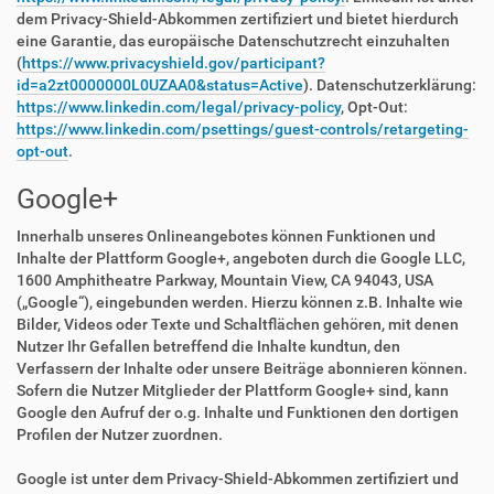
dem Privacy-Shield-Abkommen zertifiziert und bietet hierdurch
eine Garantie, das europäische Datenschutzrecht einzuhalten
(
https://www.privacyshield.gov/participant?
id=a2zt0000000L0UZAA0&status=Active
). Datenschutzerklärung:
https://www.linkedin.com/legal/privacy-policy
, Opt-Out:
https://www.linkedin.com/psettings/guest-controls/retargeting-
opt-out
.
Google+
Innerhalb unseres Onlineangebotes können Funktionen und
Inhalte der Plattform Google+, angeboten durch die Google LLC,
1600 Amphitheatre Parkway, Mountain View, CA 94043, USA
(„Google“), eingebunden werden. Hierzu können z.B. Inhalte wie
Bilder, Videos oder Texte und Schaltflächen gehören, mit denen
Nutzer Ihr Gefallen betreffend die Inhalte kundtun, den
Verfassern der Inhalte oder unsere Beiträge abonnieren können.
Sofern die Nutzer Mitglieder der Plattform Google+ sind, kann
Google den Aufruf der o.g. Inhalte und Funktionen den dortigen
Profilen der Nutzer zuordnen.
Google ist unter dem Privacy-Shield-Abkommen zertifiziert und