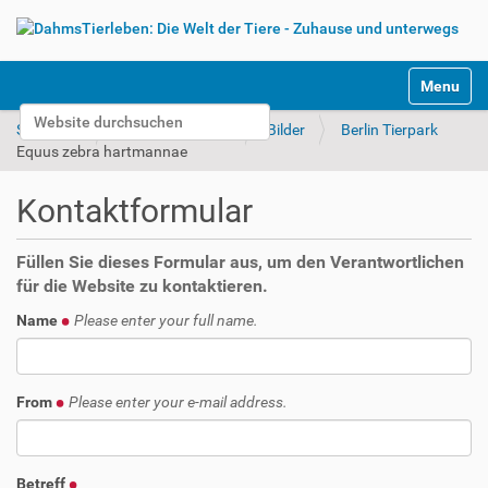
S
Toggle na
e
Website durchsuchen
k
Startseite
Tierparks & Zoos
Bilder
Berlin Tierpark
t
Erweiterte Suche…
Equus zebra hartmannae
i
o
Kontaktformular
n
e
n
Füllen Sie dieses Formular aus, um den Verantwortlichen
für die Website zu kontaktieren.
Name
Please enter your full name.
From
Please enter your e-mail address.
Betreff