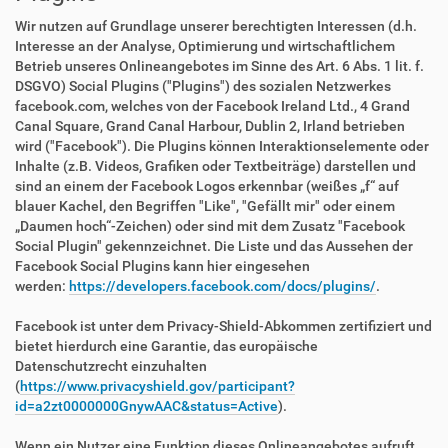
Wir nutzen auf Grundlage unserer berechtigten Interessen (d.h.
Interesse an der Analyse, Optimierung und wirtschaftlichem
Betrieb unseres Onlineangebotes im Sinne des Art. 6 Abs. 1 lit. f.
DSGVO) Social Plugins ("Plugins") des sozialen Netzwerkes
facebook.com, welches von der Facebook Ireland Ltd., 4 Grand
Canal Square, Grand Canal Harbour, Dublin 2, Irland betrieben
wird ("Facebook"). Die Plugins können Interaktionselemente oder
Inhalte (z.B. Videos, Grafiken oder Textbeiträge) darstellen und
sind an einem der Facebook Logos erkennbar (weißes „f“ auf
blauer Kachel, den Begriffen "Like", "Gefällt mir" oder einem
„Daumen hoch“-Zeichen) oder sind mit dem Zusatz "Facebook
Social Plugin" gekennzeichnet. Die Liste und das Aussehen der
Facebook Social Plugins kann hier eingesehen
werden:
https://developers.facebook.com/docs/plugins/
.
Facebook ist unter dem Privacy-Shield-Abkommen zertifiziert und
bietet hierdurch eine Garantie, das europäische
Datenschutzrecht einzuhalten
(
https://www.privacyshield.gov/participant?
id=a2zt0000000GnywAAC&status=Active
).
Wenn ein Nutzer eine Funktion dieses Onlineangebotes aufruft,