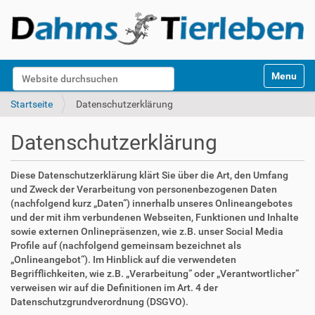
S
Website durchsuchen
Toggle na
e
k
Erweiterte Suche…
Startseite
Datenschutzerklärung
t
i
Datenschutzerklärung
o
n
e
Diese Datenschutzerklärung klärt Sie über die Art, den Umfang
n
und Zweck der Verarbeitung von personenbezogenen Daten
(nachfolgend kurz „Daten“) innerhalb unseres Onlineangebotes
und der mit ihm verbundenen Webseiten, Funktionen und Inhalte
sowie externen Onlinepräsenzen, wie z.B. unser Social Media
Profile auf (nachfolgend gemeinsam bezeichnet als
„Onlineangebot“). Im Hinblick auf die verwendeten
Begrifflichkeiten, wie z.B. „Verarbeitung“ oder „Verantwortlicher“
verweisen wir auf die Definitionen im Art. 4 der
Datenschutzgrundverordnung (DSGVO).