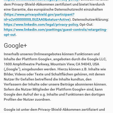
dem Privacy-Shield-Abkommen zertifiziert und bietet hierdurch
eine Garantie, das europäische Datenschutzrecht einzuhalten
(
https://www.privacyshield.gov/participant?
id=a2zt0000000L0UZAA0&status=Active
). Datenschutzerklärung:
https://www.linkedin.com/legal/privacy-policy
, Opt-Out:
https://www.linkedin.com/psettings/guest-controls/retargeting-
opt-out
.
Google+
Innerhalb unseres Onlineangebotes können Funktionen und
Inhalte der Plattform Google+, angeboten durch die Google LLC,
1600 Amphitheatre Parkway, Mountain View, CA 94043, USA
(„Google“), eingebunden werden. Hierzu können z.B. Inhalte wie
Bilder, Videos oder Texte und Schaltflächen gehören, mit denen
Nutzer Ihr Gefallen betreffend die Inhalte kundtun, den
Verfassern der Inhalte oder unsere Beiträge abonnieren können.
Sofern die Nutzer Mitglieder der Plattform Google+ sind, kann
Google den Aufruf der o.g. Inhalte und Funktionen den dortigen
Profilen der Nutzer zuordnen.
Google ist unter dem Privacy-Shield-Abkommen zertifiziert und