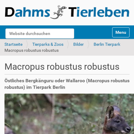
S
Website durchsuchen
Toggle na
e
k
Erweiterte Suche…
Startseite
Tierparks & Zoos
Bilder
Berlin Tierpark
t
Macropus robustus robustus
i
o
Macropus robustus robustus
n
e
n
Östliches Bergkänguru oder Wallaroo (Macropus robustus
robustus) im Tierpark Berlin