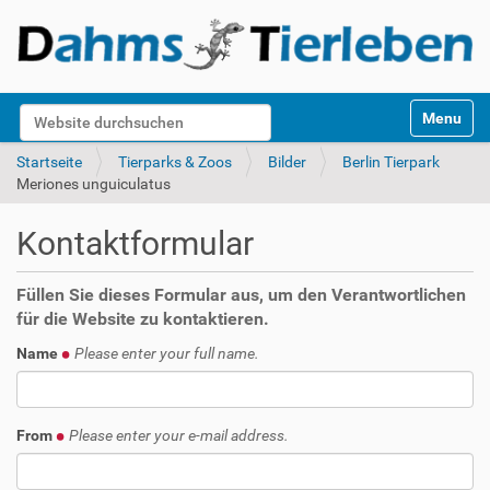
S
Website durchsuchen
Toggle na
e
k
Erweiterte Suche…
Startseite
Tierparks & Zoos
Bilder
Berlin Tierpark
t
Meriones unguiculatus
i
o
Kontaktformular
n
e
n
Füllen Sie dieses Formular aus, um den Verantwortlichen
für die Website zu kontaktieren.
Name
Please enter your full name.
From
Please enter your e-mail address.