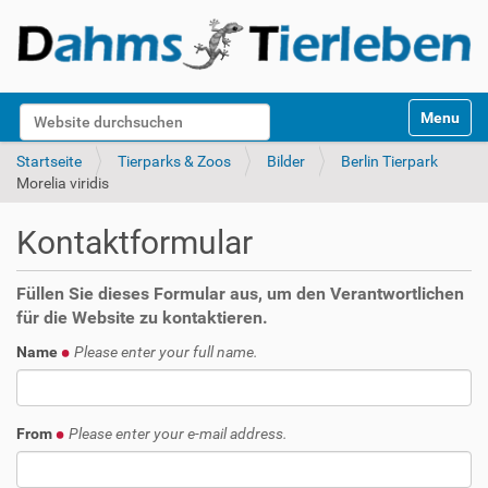
S
Website durchsuchen
Toggle na
e
k
Erweiterte Suche…
Startseite
Tierparks & Zoos
Bilder
Berlin Tierpark
t
Morelia viridis
i
o
Kontaktformular
n
e
n
Füllen Sie dieses Formular aus, um den Verantwortlichen
für die Website zu kontaktieren.
Name
Please enter your full name.
From
Please enter your e-mail address.