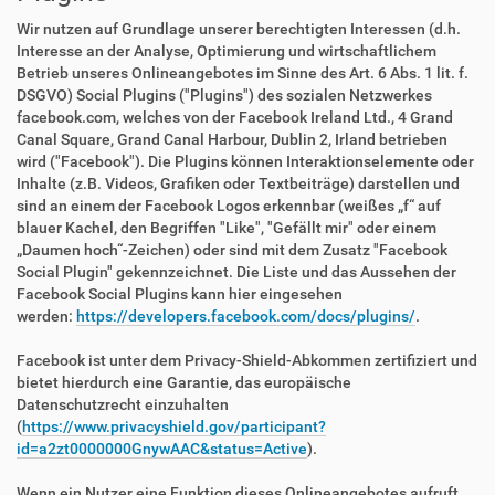
Wir nutzen auf Grundlage unserer berechtigten Interessen (d.h.
Interesse an der Analyse, Optimierung und wirtschaftlichem
Betrieb unseres Onlineangebotes im Sinne des Art. 6 Abs. 1 lit. f.
DSGVO) Social Plugins ("Plugins") des sozialen Netzwerkes
facebook.com, welches von der Facebook Ireland Ltd., 4 Grand
Canal Square, Grand Canal Harbour, Dublin 2, Irland betrieben
wird ("Facebook"). Die Plugins können Interaktionselemente oder
Inhalte (z.B. Videos, Grafiken oder Textbeiträge) darstellen und
sind an einem der Facebook Logos erkennbar (weißes „f“ auf
blauer Kachel, den Begriffen "Like", "Gefällt mir" oder einem
„Daumen hoch“-Zeichen) oder sind mit dem Zusatz "Facebook
Social Plugin" gekennzeichnet. Die Liste und das Aussehen der
Facebook Social Plugins kann hier eingesehen
werden:
https://developers.facebook.com/docs/plugins/
.
Facebook ist unter dem Privacy-Shield-Abkommen zertifiziert und
bietet hierdurch eine Garantie, das europäische
Datenschutzrecht einzuhalten
(
https://www.privacyshield.gov/participant?
id=a2zt0000000GnywAAC&status=Active
).
Wenn ein Nutzer eine Funktion dieses Onlineangebotes aufruft,