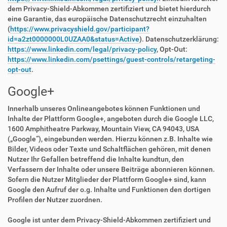
dem Privacy-Shield-Abkommen zertifiziert und bietet hierdurch
eine Garantie, das europäische Datenschutzrecht einzuhalten
(
https://www.privacyshield.gov/participant?
id=a2zt0000000L0UZAA0&status=Active
). Datenschutzerklärung:
https://www.linkedin.com/legal/privacy-policy
, Opt-Out:
https://www.linkedin.com/psettings/guest-controls/retargeting-
opt-out
.
Google+
Innerhalb unseres Onlineangebotes können Funktionen und
Inhalte der Plattform Google+, angeboten durch die Google LLC,
1600 Amphitheatre Parkway, Mountain View, CA 94043, USA
(„Google“), eingebunden werden. Hierzu können z.B. Inhalte wie
Bilder, Videos oder Texte und Schaltflächen gehören, mit denen
Nutzer Ihr Gefallen betreffend die Inhalte kundtun, den
Verfassern der Inhalte oder unsere Beiträge abonnieren können.
Sofern die Nutzer Mitglieder der Plattform Google+ sind, kann
Google den Aufruf der o.g. Inhalte und Funktionen den dortigen
Profilen der Nutzer zuordnen.
Google ist unter dem Privacy-Shield-Abkommen zertifiziert und