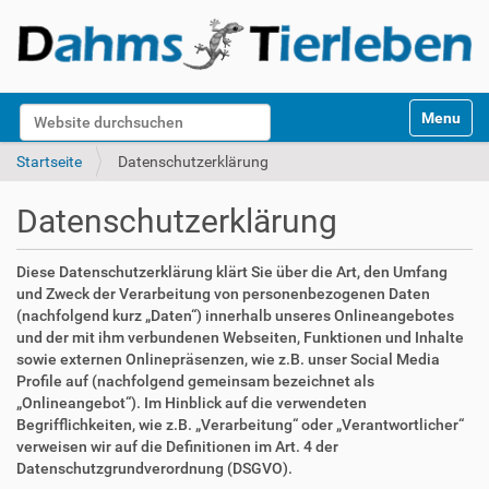
S
Website durchsuchen
Toggle na
e
k
Erweiterte Suche…
Startseite
Datenschutzerklärung
t
i
Datenschutzerklärung
o
n
e
Diese Datenschutzerklärung klärt Sie über die Art, den Umfang
n
und Zweck der Verarbeitung von personenbezogenen Daten
(nachfolgend kurz „Daten“) innerhalb unseres Onlineangebotes
und der mit ihm verbundenen Webseiten, Funktionen und Inhalte
sowie externen Onlinepräsenzen, wie z.B. unser Social Media
Profile auf (nachfolgend gemeinsam bezeichnet als
„Onlineangebot“). Im Hinblick auf die verwendeten
Begrifflichkeiten, wie z.B. „Verarbeitung“ oder „Verantwortlicher“
verweisen wir auf die Definitionen im Art. 4 der
Datenschutzgrundverordnung (DSGVO).