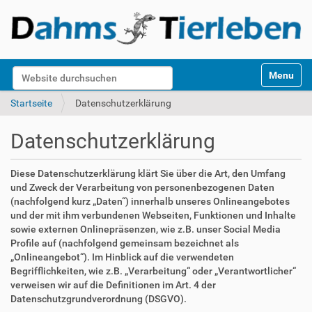
S
Website durchsuchen
Toggle na
e
k
Erweiterte Suche…
Startseite
Datenschutzerklärung
t
i
Datenschutzerklärung
o
n
e
Diese Datenschutzerklärung klärt Sie über die Art, den Umfang
n
und Zweck der Verarbeitung von personenbezogenen Daten
(nachfolgend kurz „Daten“) innerhalb unseres Onlineangebotes
und der mit ihm verbundenen Webseiten, Funktionen und Inhalte
sowie externen Onlinepräsenzen, wie z.B. unser Social Media
Profile auf (nachfolgend gemeinsam bezeichnet als
„Onlineangebot“). Im Hinblick auf die verwendeten
Begrifflichkeiten, wie z.B. „Verarbeitung“ oder „Verantwortlicher“
verweisen wir auf die Definitionen im Art. 4 der
Datenschutzgrundverordnung (DSGVO).