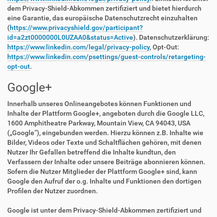
dem Privacy-Shield-Abkommen zertifiziert und bietet hierdurch
eine Garantie, das europäische Datenschutzrecht einzuhalten
(
https://www.privacyshield.gov/participant?
id=a2zt0000000L0UZAA0&status=Active
). Datenschutzerklärung:
https://www.linkedin.com/legal/privacy-policy
, Opt-Out:
https://www.linkedin.com/psettings/guest-controls/retargeting-
opt-out
.
Google+
Innerhalb unseres Onlineangebotes können Funktionen und
Inhalte der Plattform Google+, angeboten durch die Google LLC,
1600 Amphitheatre Parkway, Mountain View, CA 94043, USA
(„Google“), eingebunden werden. Hierzu können z.B. Inhalte wie
Bilder, Videos oder Texte und Schaltflächen gehören, mit denen
Nutzer Ihr Gefallen betreffend die Inhalte kundtun, den
Verfassern der Inhalte oder unsere Beiträge abonnieren können.
Sofern die Nutzer Mitglieder der Plattform Google+ sind, kann
Google den Aufruf der o.g. Inhalte und Funktionen den dortigen
Profilen der Nutzer zuordnen.
Google ist unter dem Privacy-Shield-Abkommen zertifiziert und