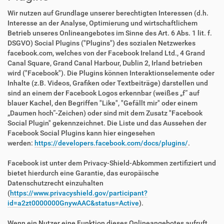
Wir nutzen auf Grundlage unserer berechtigten Interessen (d.h.
Interesse an der Analyse, Optimierung und wirtschaftlichem
Betrieb unseres Onlineangebotes im Sinne des Art. 6 Abs. 1 lit. f.
DSGVO) Social Plugins ("Plugins") des sozialen Netzwerkes
facebook.com, welches von der Facebook Ireland Ltd., 4 Grand
Canal Square, Grand Canal Harbour, Dublin 2, Irland betrieben
wird ("Facebook"). Die Plugins können Interaktionselemente oder
Inhalte (z.B. Videos, Grafiken oder Textbeiträge) darstellen und
sind an einem der Facebook Logos erkennbar (weißes „f“ auf
blauer Kachel, den Begriffen "Like", "Gefällt mir" oder einem
„Daumen hoch“-Zeichen) oder sind mit dem Zusatz "Facebook
Social Plugin" gekennzeichnet. Die Liste und das Aussehen der
Facebook Social Plugins kann hier eingesehen
werden:
https://developers.facebook.com/docs/plugins/
.
Facebook ist unter dem Privacy-Shield-Abkommen zertifiziert und
bietet hierdurch eine Garantie, das europäische
Datenschutzrecht einzuhalten
(
https://www.privacyshield.gov/participant?
id=a2zt0000000GnywAAC&status=Active
).
Wenn ein Nutzer eine Funktion dieses Onlineangebotes aufruft,