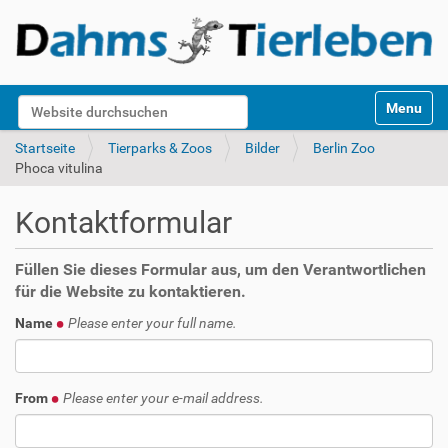
S
Website durchsuchen
Toggle na
e
k
Erweiterte Suche…
Startseite
Tierparks & Zoos
Bilder
Berlin Zoo
t
Phoca vitulina
i
o
Kontaktformular
n
e
n
Füllen Sie dieses Formular aus, um den Verantwortlichen
für die Website zu kontaktieren.
Name
Please enter your full name.
From
Please enter your e-mail address.