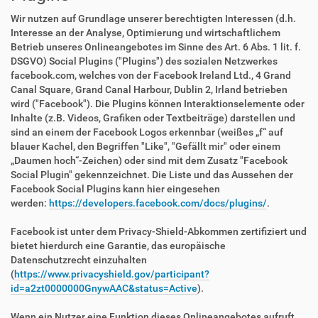
Wir nutzen auf Grundlage unserer berechtigten Interessen (d.h.
Interesse an der Analyse, Optimierung und wirtschaftlichem
Betrieb unseres Onlineangebotes im Sinne des Art. 6 Abs. 1 lit. f.
DSGVO) Social Plugins ("Plugins") des sozialen Netzwerkes
facebook.com, welches von der Facebook Ireland Ltd., 4 Grand
Canal Square, Grand Canal Harbour, Dublin 2, Irland betrieben
wird ("Facebook"). Die Plugins können Interaktionselemente oder
Inhalte (z.B. Videos, Grafiken oder Textbeiträge) darstellen und
sind an einem der Facebook Logos erkennbar (weißes „f“ auf
blauer Kachel, den Begriffen "Like", "Gefällt mir" oder einem
„Daumen hoch“-Zeichen) oder sind mit dem Zusatz "Facebook
Social Plugin" gekennzeichnet. Die Liste und das Aussehen der
Facebook Social Plugins kann hier eingesehen
werden:
https://developers.facebook.com/docs/plugins/
.
Facebook ist unter dem Privacy-Shield-Abkommen zertifiziert und
bietet hierdurch eine Garantie, das europäische
Datenschutzrecht einzuhalten
(
https://www.privacyshield.gov/participant?
id=a2zt0000000GnywAAC&status=Active
).
Wenn ein Nutzer eine Funktion dieses Onlineangebotes aufruft,