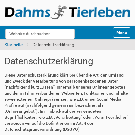
S
Website durchsuchen
Toggle na
e
k
Erweiterte Suche…
Startseite
Datenschutzerklärung
t
i
Datenschutzerklärung
o
n
e
Diese Datenschutzerklärung klärt Sie über die Art, den Umfang
n
und Zweck der Verarbeitung von personenbezogenen Daten
(nachfolgend kurz „Daten“) innerhalb unseres Onlineangebotes
und der mit ihm verbundenen Webseiten, Funktionen und Inhalte
sowie externen Onlinepräsenzen, wie z.B. unser Social Media
Profile auf (nachfolgend gemeinsam bezeichnet als
„Onlineangebot“). Im Hinblick auf die verwendeten
Begrifflichkeiten, wie z.B. „Verarbeitung“ oder „Verantwortlicher“
verweisen wir auf die Definitionen im Art. 4 der
Datenschutzgrundverordnung (DSGVO).