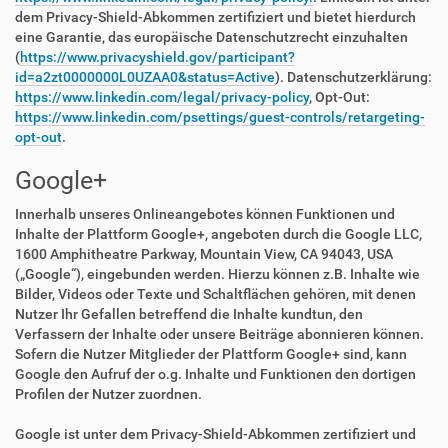
dem Privacy-Shield-Abkommen zertifiziert und bietet hierdurch
eine Garantie, das europäische Datenschutzrecht einzuhalten
(
https://www.privacyshield.gov/participant?
id=a2zt0000000L0UZAA0&status=Active
). Datenschutzerklärung:
https://www.linkedin.com/legal/privacy-policy
, Opt-Out:
https://www.linkedin.com/psettings/guest-controls/retargeting-
opt-out
.
Google+
Innerhalb unseres Onlineangebotes können Funktionen und
Inhalte der Plattform Google+, angeboten durch die Google LLC,
1600 Amphitheatre Parkway, Mountain View, CA 94043, USA
(„Google“), eingebunden werden. Hierzu können z.B. Inhalte wie
Bilder, Videos oder Texte und Schaltflächen gehören, mit denen
Nutzer Ihr Gefallen betreffend die Inhalte kundtun, den
Verfassern der Inhalte oder unsere Beiträge abonnieren können.
Sofern die Nutzer Mitglieder der Plattform Google+ sind, kann
Google den Aufruf der o.g. Inhalte und Funktionen den dortigen
Profilen der Nutzer zuordnen.
Google ist unter dem Privacy-Shield-Abkommen zertifiziert und