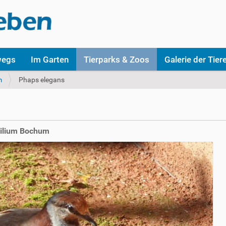
wegs
Im Garten
Tierparks & Zoos
Galerie der Tier
m
Phaps elegans
silium Bochum