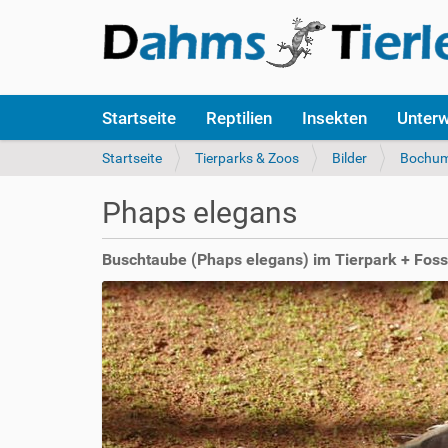
S
Startseite
Reptilien
Insekten
Unter
e
k
S
Startseite
Tierparks & Zoos
Bilder
Bochu
t
i
i
e
Phaps elegans
o
s
n
i
e
n
Buschtaube (Phaps elegans) im Tierpark + Fos
n
d
h
i
e
r
: