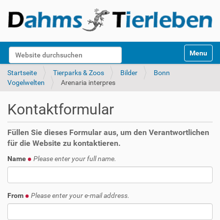
S
Website durchsuchen
Toggle na
e
k
Erweiterte Suche…
Startseite
Tierparks & Zoos
Bilder
Bonn
t
Vogelwelten
Arenaria interpres
i
o
Kontaktformular
n
e
n
Füllen Sie dieses Formular aus, um den Verantwortlichen
für die Website zu kontaktieren.
Name
Please enter your full name.
From
Please enter your e-mail address.